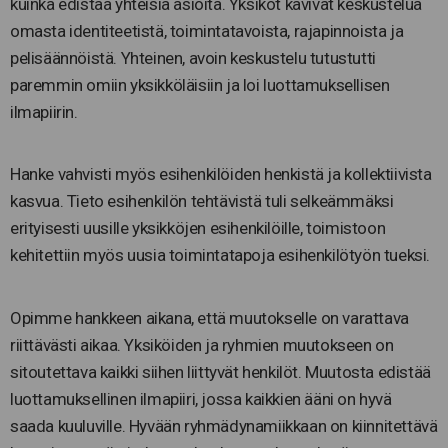
kuinka edistää yhteisiä asioita. Yksiköt kävivät keskustelua
omasta identiteetistä, toimintatavoista, rajapinnoista ja
pelisäännöistä. Yhteinen, avoin keskustelu tutustutti
paremmin omiin yksikköläisiin ja loi luottamuksellisen
ilmapiirin.
Hanke vahvisti myös esihenkilöiden henkistä ja kollektiivista
kasvua. Tieto esihenkilön tehtävistä tuli selkeämmäksi
erityisesti uusille yksikköjen esihenkilöille, toimistoon
kehitettiin myös uusia toimintatapoja esihenkilötyön tueksi.
Opimme hankkeen aikana, että muutokselle on varattava
riittävästi aikaa. Yksiköiden ja ryhmien muutokseen on
sitoutettava kaikki siihen liittyvät henkilöt. Muutosta edistää
luottamuksellinen ilmapiiri, jossa kaikkien ääni on hyvä
saada kuuluville. Hyvään ryhmädynamiikkaan on kiinnitettävä