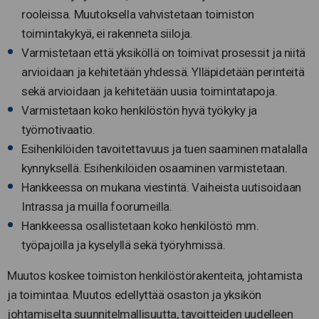
rooleissa. Muutoksella vahvistetaan toimiston
toimintakykyä, ei rakenneta siiloja.
Varmistetaan että yksiköllä on toimivat prosessit ja niitä
arvioidaan ja kehitetään yhdessä. Ylläpidetään perinteitä
sekä arvioidaan ja kehitetään uusia toimintatapoja.
Varmistetaan koko henkilöstön hyvä työkyky ja
työmotivaatio.
Esihenkilöiden tavoitettavuus ja tuen saaminen matalalla
kynnyksellä. Esihenkilöiden osaaminen varmistetaan.
Hankkeessa on mukana viestintä. Vaiheista uutisoidaan
Intrassa ja muilla foorumeilla.
Hankkeessa osallistetaan koko henkilöstö mm.
työpajoilla ja kyselyllä sekä työryhmissä.
Muutos koskee toimiston henkilöstörakenteita, johtamista
ja toimintaa. Muutos edellyttää osaston ja yksikön
johtamiselta suunnitelmallisuutta, tavoitteiden uudelleen