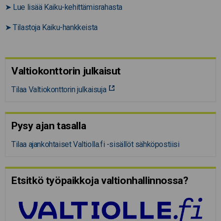
➤
Lue lisää Kaiku-kehittämisrahasta
➤
Tilastoja Kaiku-hankkeista
Valtiokonttorin julkaisut
Tilaa Valtiokonttorin julkaisuja
Pysy ajan tasalla
Tilaa ajankohtaiset Valtiolla.fi -sisällöt sähköpostiisi
Etsitkö työpaikkoja valtion­hal­lin­nossa?