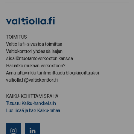
TOIMITUS
Valtiolla.fi-sivustoa toimittaa
Valtiokonttori yhdessä laajan
sisällöntuotantoverkoston kanssa.
Haluatko mukaan verkostoon?
Anna juttuvinkki tai ilmoittaudu blogikirjoittajaksi:
valtiolla.fi@valtiokonttori.fi
KAIKU-KEHITTÄMISRAHA
Tutustu Kaiku-hankkeisiin
Lue lisää ja hae Kaiku-rahaa