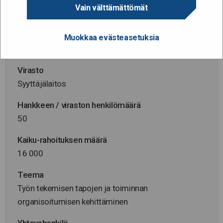
Hanke alkaa / päättyy
Vain välttämättömät
1.11.2023 - 30.11.2024
Hallinnonala
Muokkaa evästeasetuksia
Oikeusministeriö
Virasto
Syyttäjälaitos
Hankkeen / viraston henkilömäärä
50
Kaiku-rahoituksen määrä
16 000
Teema
Työn tekemisen tapojen ja toiminnan
organisoitumisen kehittäminen
Yhteyshenkilö