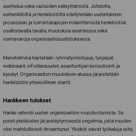
asettelua sekä vastuiden selkiyttämistä. Johdolta,
esihenkilöiltä ja henkilöstöltä edellytetään uudenlaisten
prosessien ja toimintatapojen määrittämistä henkilöstöä
osallistavalla tavalla, muutoksia asenteissa sekä
voimavaroja organisaatiouudistuksessa.
Menetelminä käytetään: ryhmätyönohjaus, työpajat,
webinaarit, infotilaisuudet, asiantuntijan konsultointi ja
kyselyt. Organisaation muutoksen alussa järjestetään
henkilöstön yhteisöllinen startti.
Hankkeen tulokset
Hanke vahvisti uuden organisaation muodostumista. Se
poisti yksiköiden järjestäytymisestä ongelmia, joita muuten
olisi mahdollisesti ilmaantunut. Yksiköt saivat työkaluja siitä,