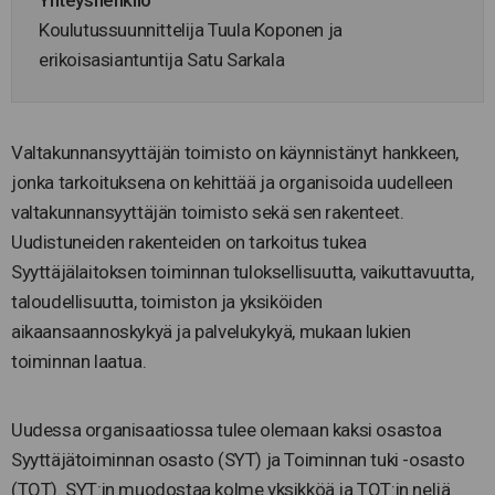
Koulutussuunnittelija Tuula Koponen ja
erikoisasiantuntija Satu Sarkala
Valtakunnansyyttäjän toimisto on käynnistänyt hankkeen,
jonka tarkoituksena on kehittää ja organisoida uudelleen
valtakunnansyyttäjän toimisto sekä sen rakenteet.
Uudistuneiden rakenteiden on tarkoitus tukea
Syyttäjälaitoksen toiminnan tuloksellisuutta, vaikuttavuutta,
taloudellisuutta, toimiston ja yksiköiden
aikaansaannoskykyä ja palvelukykyä, mukaan lukien
toiminnan laatua.
Uudessa organisaatiossa tulee olemaan kaksi osastoa
Syyttäjätoiminnan osasto (SYT) ja Toiminnan tuki -osasto
(TOT). SYT:in muodostaa kolme yksikköä ja TOT:in neljä