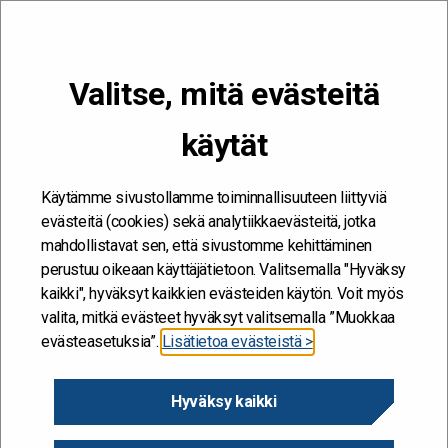
VALIKKO
Valitse, mitä evästeitä
Kehitän ja kehityn #töissäSuomelle
käytät
Etusivu
/
Hankkeet
/
Muutoksessa mukana – keskustoimisto
uudistuu
Käytämme sivustollamme toiminnallisuuteen liittyviä
Muutoksessa mukana –
evästeitä (cookies) sekä analytiikkaevästeitä, jotka
mahdollistavat sen, että sivustomme kehittäminen
keskustoimisto uudistuu
perustuu oikeaan käyttäjätietoon. Valitsemalla "Hyväksy
kaikki", hyväksyt kaikkien evästeiden käytön. Voit myös
27.9.2023
valita, mitkä evästeet hyväksyt valitsemalla ”Muokkaa
evästeasetuksia”.
Lisätietoa evästeistä >
Diaarinumero
Hyväksy kaikki
VK/61619/05.00.01.00/2023