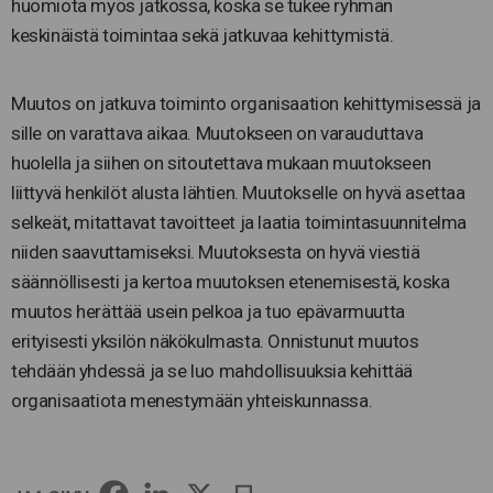
huomiota myös jatkossa, koska se tukee ryhmän
keskinäistä toimintaa sekä jatkuvaa kehittymistä.
Muutos on jatkuva toiminto organisaation kehittymisessä ja
sille on varattava aikaa. Muutokseen on varauduttava
huolella ja siihen on sitoutettava mukaan muutokseen
liittyvä henkilöt alusta lähtien. Muutokselle on hyvä asettaa
selkeät, mitattavat tavoitteet ja laatia toimintasuunnitelma
niiden saavuttamiseksi. Muutoksesta on hyvä viestiä
säännöllisesti ja kertoa muutoksen etenemisestä, koska
muutos herättää usein pelkoa ja tuo epävarmuutta
erityisesti yksilön näkökulmasta. Onnistunut muutos
tehdään yhdessä ja se luo mahdollisuuksia kehittää
organisaatiota menestymään yhteiskunnassa.