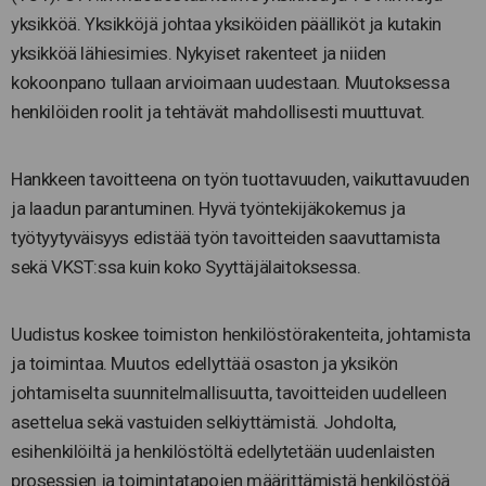
yksikköä. Yksikköjä johtaa yksiköiden päälliköt ja kutakin
yksikköä lähiesimies. Nykyiset rakenteet ja niiden
kokoonpano tullaan arvioimaan uudestaan. Muutoksessa
henkilöiden roolit ja tehtävät mahdollisesti muuttuvat.
Hankkeen tavoitteena on työn tuottavuuden, vaikuttavuuden
ja laadun parantuminen. Hyvä työntekijäkokemus ja
työtyytyväisyys edistää työn tavoitteiden saavuttamista
sekä VKST:ssa kuin koko Syyttäjälaitoksessa.
Uudistus koskee toimiston henkilöstörakenteita, johtamista
ja toimintaa. Muutos edellyttää osaston ja yksikön
johtamiselta suunnitelmallisuutta, tavoitteiden uudelleen
asettelua sekä vastuiden selkiyttämistä. Johdolta,
esihenkilöiltä ja henkilöstöltä edellytetään uudenlaisten
prosessien ja toimintatapojen määrittämistä henkilöstöä