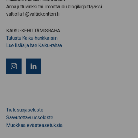
Anna juttuvinkki tai ilmoittaudu blogikirjoittajaksi:
valtiolla.fi@valtiokonttori.fi
KAIKU-KEHITTÄMISRAHA
Tutustu Kaiku-hankkeisiin
Lue lisää ja hae Kaiku-rahaa
Tietosuojaseloste
Saavutettavuusseloste
Muokkaa evästeasetuksia