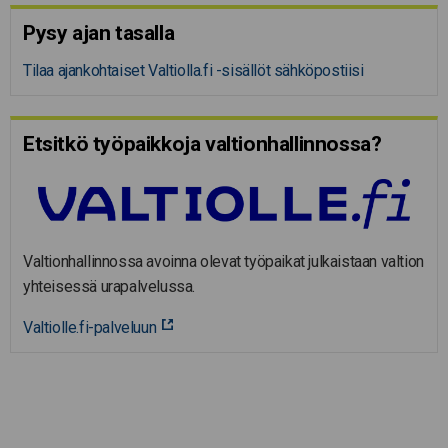
Pysy ajan tasalla
Tilaa ajankohtaiset Valtiolla.fi -sisällöt sähköpostiisi
Etsitkö työpaikkoja valtion­hal­lin­nossa?
Valtionhallinnossa avoinna olevat työpaikat julkaistaan valtion
yhteisessä urapalvelussa.
Valtiolle.fi-palveluun