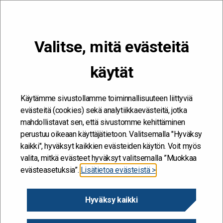
VALIKKO
Valitse, mitä evästeitä
Kehitän ja kehityn #töissäSuomelle
käytät
Etusivu
/
Hankkeet
/
Kuopion vankilan ja
yhdyskuntaseuraamustoimiston työhyvinvoinnin kehittämishanke
Käytämme sivustollamme toiminnallisuuteen liittyviä
Kuopion vankilan ja
evästeitä (cookies) sekä analytiikkaevästeitä, jotka
mahdollistavat sen, että sivustomme kehittäminen
yhdyskuntaseuraamustoim
perustuu oikeaan käyttäjätietoon. Valitsemalla "Hyväksy
iston työhyvinvoinnin
kaikki", hyväksyt kaikkien evästeiden käytön. Voit myös
valita, mitkä evästeet hyväksyt valitsemalla ”Muokkaa
kehittämishanke
evästeasetuksia”.
Lisätietoa evästeistä >
2.11.2021
Hyväksy kaikki