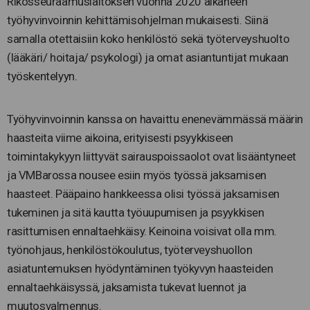
Rikosseuraamuslaitoksen vuonna 2020 alkaneen
työhyvinvoinnin kehittämisohjelman mukaisesti. Siinä
samalla otettaisiin koko henkilöstö sekä työterveyshuolto
(lääkäri/ hoitaja/ psykologi) ja omat asiantuntijat mukaan
työskentelyyn.
Työhyvinvoinnin kanssa on havaittu enenevämmässä määrin
haasteita viime aikoina, erityisesti psyykkiseen
toimintakykyyn liittyvät sairauspoissaolot ovat lisääntyneet
ja VMBarossa nousee esiin myös työssä jaksamisen
haasteet. Pääpaino hankkeessa olisi työssä jaksamisen
tukeminen ja sitä kautta työuupumisen ja psyykkisen
rasittumisen ennaltaehkäisy. Keinoina voisivat olla mm.
työnohjaus, henkilöstökoulutus, työterveyshuollon
asiatuntemuksen hyödyntäminen työkyvyn haasteiden
ennaltaehkäisyssä, jaksamista tukevat luennot ja
muutosvalmennus.