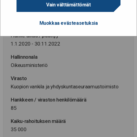
Vain välttämättömät
Diaarinumero
VK/52289/05.00.01.00/2020 ja
VK/115067/05.00.01.00/2021-2
Muokkaa evästeasetuksia
Hanke alkaa / päättyy
1.1.2020 - 30.11.2022
Hallinnonala
Oikeusministeriö
Virasto
Kuopion vankila ja yhdyskuntaseuraamustoimisto
Hankkeen / viraston henkilömäärä
85
Kaiku-rahoituksen määrä
35 000