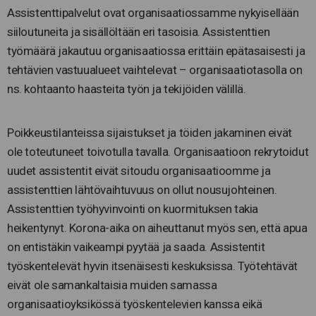
Assistenttipalvelut ovat organisaatiossamme nykyisellään
siiloutuneita ja sisällöltään eri tasoisia. Assistenttien
työmäärä jakautuu organisaatiossa erittäin epätasaisesti ja
tehtävien vastuualueet vaihtelevat – organisaatiotasolla on
ns. kohtaanto haasteita työn ja tekijöiden välillä.
Poikkeustilanteissa sijaistukset ja töiden jakaminen eivät
ole toteutuneet toivotulla tavalla. Organisaatioon rekrytoidut
uudet assistentit eivät sitoudu organisaatioomme ja
assistenttien lähtövaihtuvuus on ollut nousujohteinen.
Assistenttien työhyvinvointi on kuormituksen takia
heikentynyt. Korona-aika on aiheuttanut myös sen, että apua
on entistäkin vaikeampi pyytää ja saada. Assistentit
työskentelevät hyvin itsenäisesti keskuksissa. Työtehtävät
eivät ole samankaltaisia muiden samassa
organisaatioyksikössä työskentelevien kanssa eikä