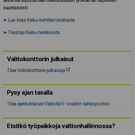
laitoksia uudistumaan tulevaisuuden työelämän tarpeiden
suuntaisesti.
➤
Lue lisää Kaiku-kehittämisrahasta
➤
Tilastoja Kaiku-hankkeista
Valtiokonttorin julkaisut
Tilaa Valtiokonttorin julkaisuja
Pysy ajan tasalla
Tilaa ajankohtaiset Valtiolla.fi -sisällöt sähköpostiisi
Etsitkö työpaikkoja valtion­hal­lin­nossa?