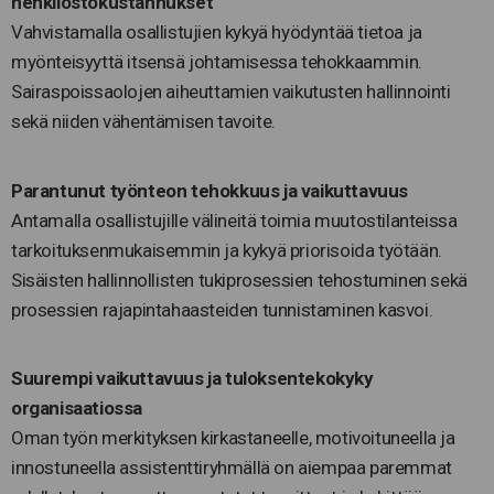
henkilöstökustannukset
Vahvistamalla osallistujien kykyä hyödyntää tietoa ja
myönteisyyttä itsensä johtamisessa tehokkaammin.
Sairaspoissaolojen aiheuttamien vaikutusten hallinnointi
sekä niiden vähentämisen tavoite.
Parantunut työnteon tehokkuus ja vaikuttavuus
Antamalla osallistujille välineitä toimia muutostilanteissa
tarkoituksenmukaisemmin ja kykyä priorisoida työtään.
Sisäisten hallinnollisten tukiprosessien tehostuminen sekä
prosessien rajapintahaasteiden tunnistaminen kasvoi.
Suurempi vaikuttavuus ja tuloksentekokyky
organisaatiossa
Oman työn merkityksen kirkastaneelle, motivoituneella ja
innostuneella assistenttiryhmällä on aiempaa paremmat