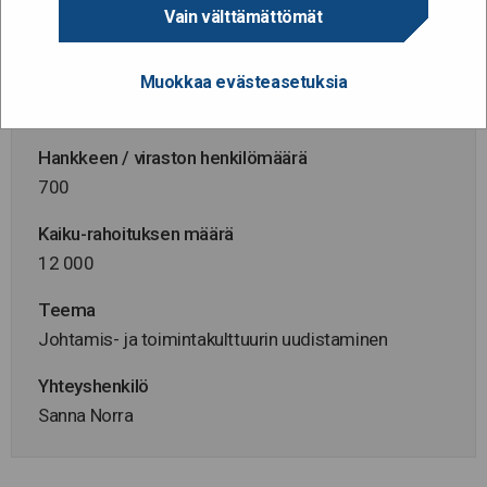
Hallinnonala
Vain välttämättömät
Ympäristöministeriö
Virasto
Muokkaa evästeasetuksia
Suomen ympäristökeskus
Hankkeen / viraston henkilömäärä
700
Kaiku-rahoituksen määrä
12 000
Teema
Johtamis- ja toimintakulttuurin uudistaminen
Yhteyshenkilö
Sanna Norra