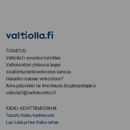
TOIMITUS
Valtiolla.fi-sivustoa toimittaa
Valtiokonttori yhdessä laajan
sisällöntuotantoverkoston kanssa.
Haluatko mukaan verkostoon?
Anna juttuvinkki tai ilmoittaudu blogikirjoittajaksi:
valtiolla.fi@valtiokonttori.fi
KAIKU-KEHITTÄMISRAHA
Tutustu Kaiku-hankkeisiin
Lue lisää ja hae Kaiku-rahaa