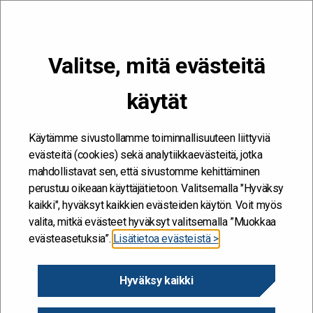
VALIKKO
Valitse, mitä evästeitä
Kehitän ja kehityn #töissäSuomelle
käytät
Etusivu
/
Hankkeet
/
Assistentti 2.0
Assistentti 2.0
Käytämme sivustollamme toiminnallisuuteen liittyviä
evästeitä (cookies) sekä analytiikkaevästeitä, jotka
29.12.2021
mahdollistavat sen, että sivustomme kehittäminen
perustuu oikeaan käyttäjätietoon. Valitsemalla "Hyväksy
kaikki", hyväksyt kaikkien evästeiden käytön. Voit myös
Diaarinumero
valita, mitkä evästeet hyväksyt valitsemalla ”Muokkaa
VK/129330/05.00.01.00/2021
evästeasetuksia”.
Lisätietoa evästeistä >
Hanke alkaa / päättyy
Hyväksy kaikki
1.1.2022 - 30.11.2022