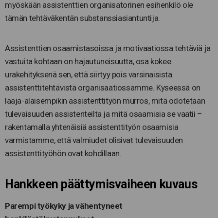
myöskään assistenttien organisatorinen esihenkilö ole
tämän tehtäväkentän substanssiasiantuntija.
Assistenttien osaamistasoissa ja motivaatiossa tehtäviä ja
vastuita kohtaan on hajautuneisuutta, osa kokee
urakehityksenä sen, että siirtyy pois varsinaisista
assistenttitehtävistä organisaatiossamme. Kyseessä on
laaja-alaisempikin assistenttityön murros, mitä odotetaan
tulevaisuuden assistenteilta ja mitä osaamisia se vaatii –
rakentamalla yhtenäisiä assistenttityön osaamisia
varmistamme, että valmiudet olisivat tulevaisuuden
assistenttityöhön ovat kohdillaan.
Hankkeen päättymisvaiheen kuvaus
Parempi työkyky ja vähentyneet