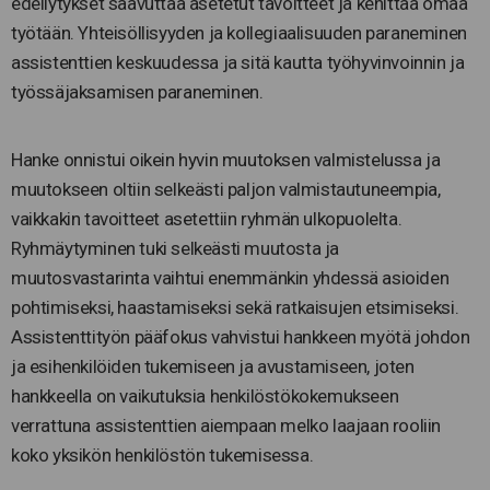
edellytykset saavuttaa asetetut tavoitteet ja kehittää omaa
työtään. Yhteisöllisyyden ja kollegiaalisuuden paraneminen
assistenttien keskuudessa ja sitä kautta työhyvinvoinnin ja
työssäjaksamisen paraneminen.
Hanke onnistui oikein hyvin muutoksen valmistelussa ja
muutokseen oltiin selkeästi paljon valmistautuneempia,
vaikkakin tavoitteet asetettiin ryhmän ulkopuolelta.
Ryhmäytyminen tuki selkeästi muutosta ja
muutosvastarinta vaihtui enemmänkin yhdessä asioiden
pohtimiseksi, haastamiseksi sekä ratkaisujen etsimiseksi.
Assistenttityön pääfokus vahvistui hankkeen myötä johdon
ja esihenkilöiden tukemiseen ja avustamiseen, joten
hankkeella on vaikutuksia henkilöstökokemukseen
verrattuna assistenttien aiempaan melko laajaan rooliin
koko yksikön henkilöstön tukemisessa.