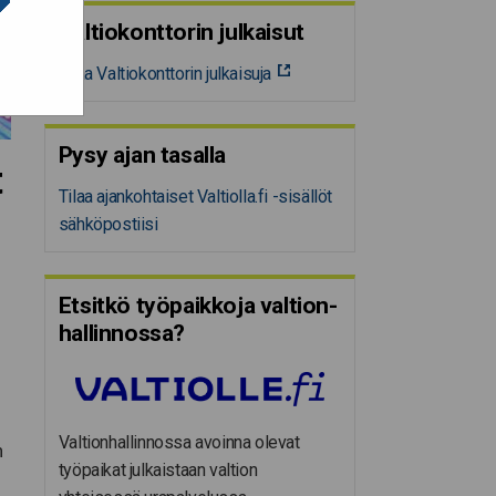
Valtiokonttorin julkaisut
Tilaa Valtiokonttorin julkaisuja
Pysy ajan tasalla
t
Tilaa ajankohtaiset Valtiolla.fi -sisällöt
sähköpostiisi
Etsitkö työpaikkoja valtion­
hal­lin­nossa?
Valtionhallinnossa avoinna olevat
n
työpaikat julkaistaan valtion