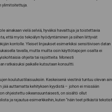
n ylimitoitettuja.
e ainakaan vielä selviä, hyväksi havaittuja ja toistettavia
ta, että myös tekoälyn hyödyntäminen ja siihen liittyvät
jän kontolle. Yleiset linjaukset esimerkiksi sensitiivisen datan
ukaisella tavalla, mutta muilta osin käyttötapojen osalta ei
skohtaisia ohjeita tai rajoitteita. Monesti
ratkaisuksi paikalle kutsutaan konsultti.
lujen koulutustilaisuuksiin. Keskeisenä viestinä tuntuu olevan ai
ten jää auttamatta kehityksen kyydistä – johon ei missään
n ohjeistettu oikeansuuntaisesti, on sisältö ollut
olista ja rajautua esimerkkeihin, kuten “näin teet pitkästä tekstis