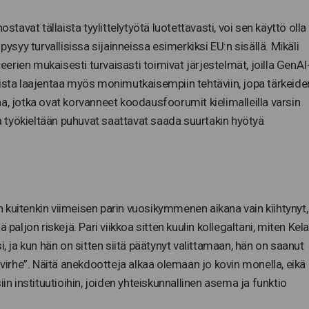
stavat tällaista tyylittelytyötä luotettavasti, voi sen käyttö olla
pysyy turvallisissa sijainneissa esimerkiksi EU:n sisällä. Mikäli
teerien mukaisesti turvaisasti toimivat järjestelmät, joilla GenAI
lista laajentaa myös monimutkaisempiin tehtäviin, jopa tärkeide
a, jotka ovat korvanneet koodausfoorumit kielimalleilla varsin
la työkieltään puhuvat saattavat saada suurtakin hyötyä
 kuitenkin viimeisen parin vuosikymmenen aikana vain kiihtynyt,
paljon riskejä. Pari viikkoa sitten kuulin kollegaltani, miten Kela
ja kun hän on sitten siitä päätynyt valittamaan, hän on saanut
 virhe”. Näitä anekdootteja alkaa olemaan jo kovin monella, eikä
in instituutioihin, joiden yhteiskunnallinen asema ja funktio