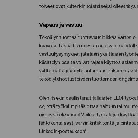
toiveet ovat kuitenkin toistaiseksi olleet täysi
Vapaus ja vastuu
Tekoälyn tuomaa tuottavuusloikkaa varten ei ol
kaavoja. Tässä tilanteessa on aivan mahdollis
vastuukysymykset jätetään yksittäisen työnteki
käsittelyn osalta voivat rajata käyttöä asianm
välttämättä päädytä antamaan erikseen yksityi
tekoälytehostustoiveen tuottamaan ongelmaan 
Olen itsekin osallistunut tällaisten LLM-työka
se, että työkalut pitää ottaa haltuun tai muu
nimessä ole varaa! Vaikka työkalujen käyttöä o
lähtökohtaisesti varsin kritiikitöntä ja pintapu
LinkedIn-postauksen”.