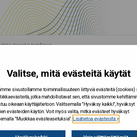
öhinä, toiveet ja todellisuus
Valitse, mitä evästeitä käytät
mme sivustollamme toiminnallisuuteen liittyviä evästeitä (cookies)
tiikkaevästeitä, jotka mahdollistavat sen, että sivustomme kehittämi
tuu oikeaan käyttäjätietoon. Valitsemalla "Hyväksy kaikki", hyväksyt
ien evästeiden käytön. Voit myös valita, mitkä evästeet hyväksyt
tsemalla ”Muokkaa evästeasetuksia”.
Lisätietoa evästeistä >