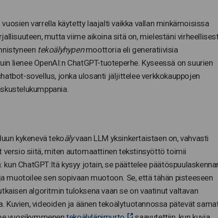
n vuosien varrella käytetty laajalti vaikka vallan minkämoisissa
rjallisuuteen, mutta viime aikoina sitä on, mielestäni virheellisest
ynnistyneen
tekoälyhypen
moottoria eli generatiivisia
netuin lienee OpenAI:n ChatGPT-tuoteperhe. Kyseessä on suurien
atbot-sovellus, jonka ulosanti jäljittelee verkkokauppojen
keskustelukumppania.
eluun kykenevä teko
äly
vaan LLM yksinkertaistaen on, vahvasti
 versio siitä, miten automaattinen tekstinsyöttö toimii
 kun ChatGPT:ltä kysyy jotain, se päättelee päätöspuulaskenna
a ja muotoilee sen sopivaan muotoon. Se, että tähän pisteeseen
utkaisen algoritmin tuloksena vaan se on vaatinut valtavan
. Kuvien, videoiden ja äänen tekoälytuotannossa pätevät sama
viime vuosikymmenen
tekoälyläpimurto
saavutettiin, kun kuvia