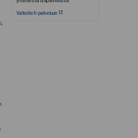
yhteisessä urapalvelussa.
Valtiolle.fi-palveluun
i,
n
t