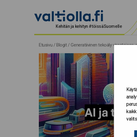
Kehitän ja kehityn #töissäSuomelle
Etusivu
/
Blogit
/
Generatiivinen tekoäly virastoissa: p
Käytä
analy
perus
kaikk
vali