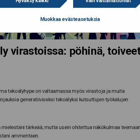
Hyväksy kaikki
Vain välttämättömät
Muokkaa evästeasetuksia
y virastoissa: pöhinä, toivee
ama tekoälyhype on valtaamassa myös virastoja ja muita
linjauksia generatiiviseksi tekoälyksi kutsuttujen työkalujen
 mielestäni tärkeää, mutta usein ohitettua näkökulmaa teemaa
sestani ammentaen.