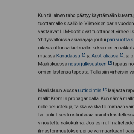
Kun tällainen taho päätyy käyttämään kuvattuj
tuottamalle sisällölle. Viimeisen parin vuoden
vastaavat LLM-botit ovat tuottaneet virheellis
Yhdysvalloissa asianajaja joutui
pari vuotta s
oikeusjuttunsa kielimallin keksimiin ennakko
muassa
Kanadassa
ja
Australiassa
, ja 
Maaliskuussa
nousi julkisuuteen
tapaus nor
omien lastensa taposta. Tällaisiin virheisiin val
Maaliskuun alussa
uutisointiin
laajasta rap
mallit Kremlin propagandalla. Kun nämä mall
niille perusteluja, taikka vaikka toimimaan v
tai poliittisesti ristiriitaisia asioita käsitel
vinoutettu näkökulma. Jos esim. Ilmatieteiden 
ilmastonmuutoksen, ei se varmaankaan lisäisi