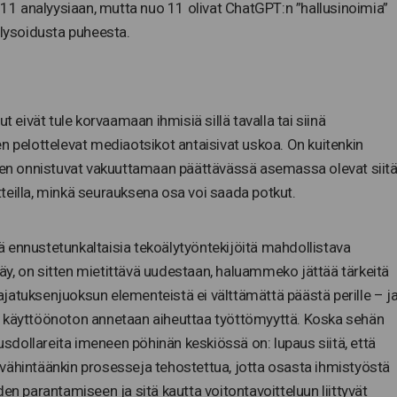
t 11 analyysiaan, mutta nuo 11 olivat ChatGPT:n ”hallusinoimia”
lysoidusta puheesta.
t eivät tule korvaamaan ihmisiä sillä tavalla tai siinä
n pelottelevat mediaotsikot antaisivat uskoa. On kuitenkin
neen onnistuvat vakuuttamaan päättävässä asemassa olevat siitä
uotteilla, minkä seurauksena osa voi saada potkut.
ttä ennustetunkaltaisia tekoälytyöntekijöitä mahdollistava
 käy, on sitten mietittävä uudestaan, haluammeko jättää tärkeitä
n ajatuksenjuoksun elementeistä ei välttämättä päästä perille – j
n käyttöönoton annetaan aiheuttaa työttömyyttä. Koska sehän
tusdollareita imeneen pöhinän keskiössä on: lupaus siitä, että
ai vähintäänkin prosesseja tehostettua, jotta osasta ihmistyöstä
en parantamiseen ja sitä kautta voitontavoitteluun liittyvät