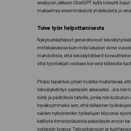
analyysin jälkeen ChatGPT kyllä toteutti lopu
mukaelmia ensimmäisistä yhdeksästä jo ana
Toive työn helpottamisesta
Nykyisenkaltaiset generatiiviset tekoälytyökalu
mittakaavassa kuin mitä lukuisat viime vuosie
mahdollista, että tekoälylobbarit konsulttei
että työntekijät voidaan korvata tällaisilla t
Pitäisi tapahtua jotain todella mullistavaa, e
tekoälykehitys saataisiin aikaiseksi. Jos niin
töitä ja päätöksiä taholle, jonka niin kutsutu
hyväksymmekö sen, että tällaisten työkaluje
näiden nykyistenkin työkalujen biljoonia sijoi
kalliista ihmistyöläisistä päästäisiin eroon t
voitaisiin luopua. Talouskasvuun ja tuottavuud