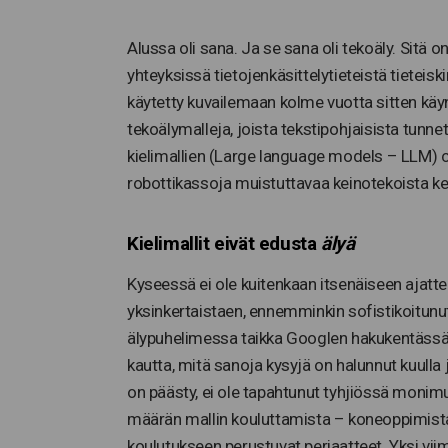
Alussa oli sana. Ja se sana oli tekoäly. Sitä o
yhteyksissä tietojenkäsittelytieteistä tieteiski
käytetty kuvailemaan kolme vuotta sitten kä
tekoälymalleja, joista tekstipohjaisista tun
kielimallien (Large language models – LLM) ch
robottikassoja muistuttavaa keinotekoista 
Kielimallit eivät edusta
älyä
Kyseessä ei ole kuitenkaan itsenäiseen ajatt
yksinkertaistaen, ennemminkin sofistikoitunut
älypuhelimessa taikka Googlen hakukentässä:
kautta, mitä sanoja kysyjä on halunnut kuull
on päästy, ei ole tapahtunut tyhjiössä monim
määrän mallin kouluttamista – koneoppimista
koulutukseen perustuvat periaatteet. Yksi 