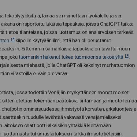
a tekoälytyökaluja, lainaa se mainettaan työkalulle ja sen
 aikana on raportoitu lukuisia tapauksia, joissa ChatGPT taikka
tä tietoa tilanteissa, joissa luottamus on ensiarvoisen tärkeää.
itten
kiipeliin käytyään ilmi, että hän oli perustanut
tapauksiin. Sittemmin samanlaisia tapauksia on tavattu muun
onpa joku
tuomarikin hakenut tukea tuomioonsa tekoälyltä
.
jalaisesta miehestä, jolle ChatGPT oli keksinyt murhatuomion
tion virastoilla ei vain ole varaa.
ortista, jossa todettiin Venäjän myrkyttäneen monet moiset
it sitten otetaan tekemään päätöksiä, antamaan ja muotoilema
ain chatbotin ominaisuudessa ihmistyötä korvaten, arkaluonteisia
lessä saattaakin ruudulle levähtää vakavasti venäjämieliseksi
laitoksen chattibotti alkaisikin yhtäkkiä kieltämään
 luottamusta tutkimuslaitokseen taikka ilmastotieteisiin.