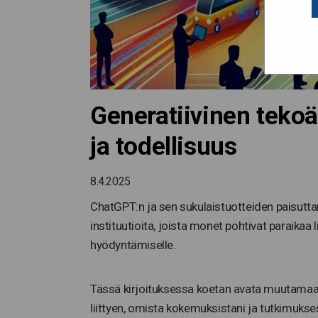
Generatiivinen tekoäl
ja todellisuus
8.4.2025
ChatGPT:n ja sen sukulaistuotteiden paisutt
instituutioita, joista monet pohtivat paraikaa 
hyödyntämiselle.
Tässä kirjoituksessa koetan avata muutamaa
liittyen, omista kokemuksistani ja tutkimuk