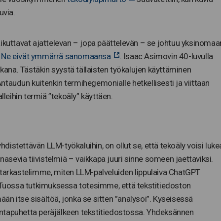
uvia.
t vaikuttavat ajattelevan – jopa päättelevän – se johtuu yksinomaa
.
Ne eivät ymmärrä sanomaansa
. Isaac Asimovin 40-luvulla
ukana. Tästäkin syystä tällaisten työkalujen käyttäminen
taudun kuitenkin termihegemonialle hetkellisesti ja viittaan
lleihin termiä ”tekoäly” käyttäen.
yhdistettävän LLM-työkaluihin, on ollut se, että tekoäly voisi luke
 nasevia tiivistelmiä – vaikkapa juuri sinne someen jaettaviksi.
tarkastelimme, miten LLM-palveluiden lippulaiva ChatGPT
. Tuossa tutkimuksessa totesimme, että tekstitiedoston
mään itse sisältöä, jonka se sitten ”analysoi”. Kyseisessä
ntapuhetta peräjälkeen tekstitiedostossa. Yhdeksännen