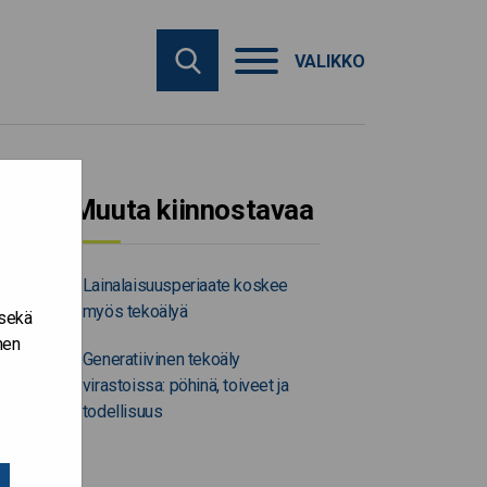
VALIKKO
Muuta kiinnostavaa
Lainalaisuusperiaate koskee
myös tekoälyä
 sekä
nen
Generatiivinen tekoäly
virastoissa: pöhinä, toiveet ja
todellisuus