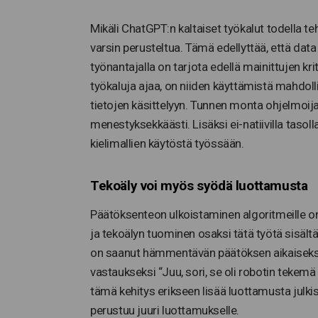
Mikäli ChatGPT:n kaltaiset työkalut todella teho
varsin perusteltua. Tämä edellyttää, että data 
työnantajalla on tarjota edellä mainittujen kri
työkaluja ajaa, on niiden käyttämistä mahdol
tietojen käsittelyyn. Tunnen monta ohjelmoija
menestyksekkäästi. Lisäksi ei-natiivilla tasol
kielimallien käytöstä työssään.
Tekoäly voi myös syödä luottamusta
Päätöksenteon ulkoistaminen algoritmeille on
ja tekoälyn tuominen osaksi tätä työtä sisältää 
on saanut hämmentävän päätöksen aikaiseksi, 
vastaukseksi “Juu, sori, se oli robotin tekemä
tämä kehitys erikseen lisää luottamusta julkisi
perustuu juuri luottamukselle.