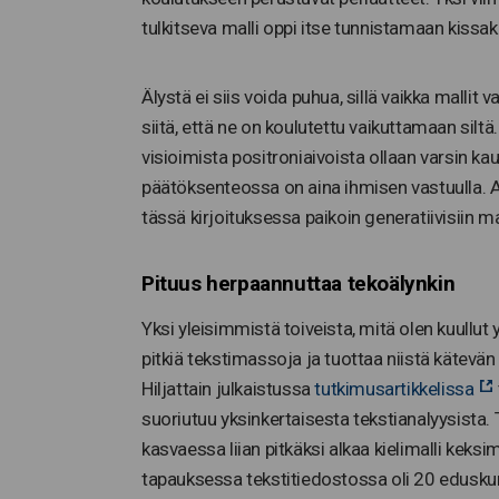
tulkitseva malli oppi itse tunnistamaan kissak
Älystä ei siis voida puhua, sillä vaikka malli
siitä, että ne on koulutettu vaikuttamaan siltä
visioimista positroniaivoista ollaan varsin ka
päätöksenteossa on aina ihmisen vastuulla. An
tässä kirjoituksessa paikoin generatiivisiin ma
Pituus herpaannuttaa tekoälynkin
Yksi yleisimmistä toiveista, mitä olen kuullut 
pitkiä tekstimassoja ja tuottaa niistä kätevän
Hiljattain julkaistussa
tutkimusartikkelissa
suoriutuu yksinkertaisesta tekstianalyysista
kasvaessa liian pitkäksi alkaa kielimalli keksi
tapauksessa tekstitiedostossa oli 20 edusku