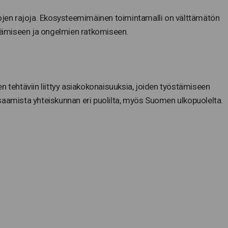
tojen rajoja. Ekosysteemimäinen toimintamalli on välttämätön
östämiseen ja ongelmien ratkomiseen.
iden tehtäviin liittyy asiakokonaisuuksia, joiden työstämiseen
saamista yhteiskunnan eri puolilta, myös Suomen ulkopuolelta.