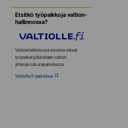
Etsitkö työpaikkoja valtion­
hal­lin­nossa?
Valtionhallinnossa avoinna olevat
työpaikat julkaistaan valtion
yhteisessä urapalvelussa.
Valtiolle.fi-palveluun