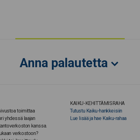
Anna palautetta
KAIKU-KEHITTÄMISRAHA
-sivustoa toimittaa
Tutustu Kaiku-hankkeisiin
ori yhdessä laajan
Lue lisää ja hae Kaiku-rahaa
tantoverkoston kanssa.
ukaan verkostoon?