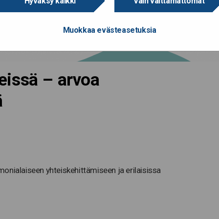
Hyväksy kaikki
Vain välttämättömät
Muokkaa evästeasetuksia
eissä – arvoa
ä
ä monialaiseen yhteiskehittämiseen ja erilaisissa