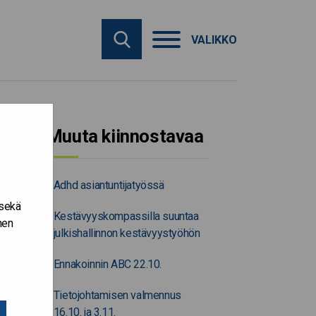
VALIKKO
Muuta kiinnostavaa
Adhd asiantuntijatyössä
 sekä
Kestävyyskompassilla suuntaa
nen
julkishallinnon kestävyystyöhön
Ennakoinnin ABC 22.10.
Tietojohtamisen valmennus
16.10. ja 3.11.