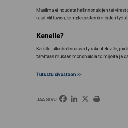
Maailma ei noudata hallinnonalojen tai viras
rajat ylittävien, kompleksisten ilmiöiden ty
Kenelle?
Kaikille julkishallinnossa työskenteleville, jo
tarvitaan mukaan monenlaisia toimijoita ja o
Tutustu sivustoon >>
JAA SIVU