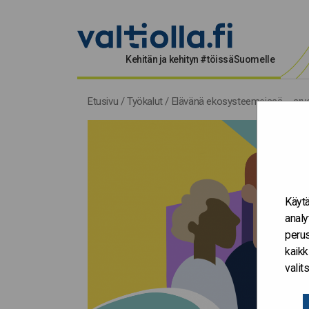
Kehitän ja kehityn #töissäSuomelle
Etusivu
/
Työkalut
/
Elävänä ekosysteemeissä – arvo
Käytä
analy
perus
kaikk
vali