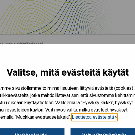
a yhteiskehittämisestä
Valitse, mitä evästeitä käytät
mme sivustollamme toiminnallisuuteen liittyviä evästeitä (cookies)
tiikkaevästeitä, jotka mahdollistavat sen, että sivustomme kehittämi
tuu oikeaan käyttäjätietoon. Valitsemalla "Hyväksy kaikki", hyväksyt
ien evästeiden käytön. Voit myös valita, mitkä evästeet hyväksyt
tsemalla ”Muokkaa evästeasetuksia”.
Lisätietoa evästeistä >