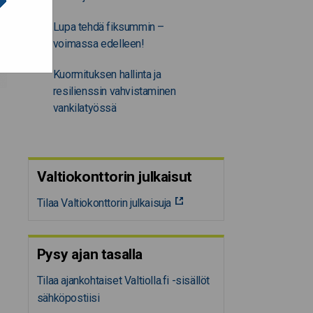
Lupa tehdä fiksummin –
voimassa edelleen!
Kuormituksen hallinta ja
resilienssin vahvistaminen
vankilatyössä
Valtiokonttorin julkaisut
Tilaa Valtiokonttorin julkaisuja
Pysy ajan tasalla
Tilaa ajankohtaiset Valtiolla.fi -sisällöt
sähköpostiisi