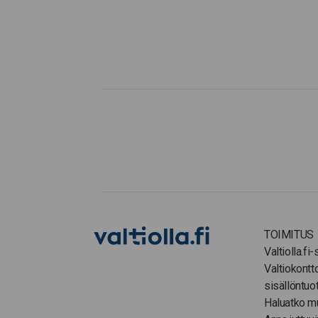
TOIMITUS
Valtiolla.fi
Valtiokontt
sisällöntuo
Haluatko m