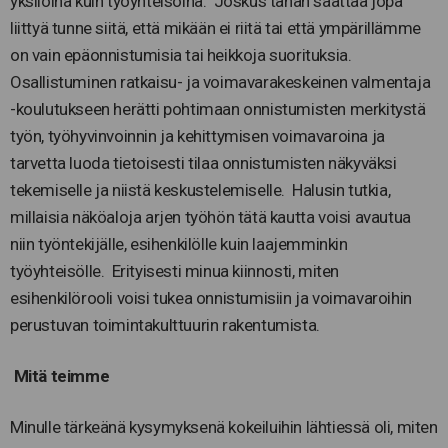
yksilöinä kuin työyhteisöinä. Joskus tähän saattaa jopa
liittyä tunne siitä, että mikään ei riitä tai että ympärillämme
on vain epäonnistumisia tai heikkoja suorituksia.
Osallistuminen ratkaisu- ja voimavarakeskeinen valmentaja
-koulutukseen herätti pohtimaan onnistumisten merkitystä
työn, työhyvinvoinnin ja kehittymisen voimavaroina ja
tarvetta luoda tietoisesti tilaa onnistumisten näkyväksi
tekemiselle ja niistä keskustelemiselle. Halusin tutkia,
millaisia näköaloja arjen työhön tätä kautta voisi avautua
niin työntekijälle, esihenkilölle kuin laajemminkin
työyhteisölle. Erityisesti minua kiinnosti, miten
esihenkilörooli voisi tukea onnistumisiin ja voimavaroihin
perustuvan toimintakulttuurin rakentumista.
Mitä teimme
Minulle tärkeänä kysymyksenä kokeiluihin lähtiessä oli, miten