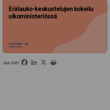
Erätauko-keskustelujen kokeilu
ulkoministeriössä
Lue lisää
JAA SIVU