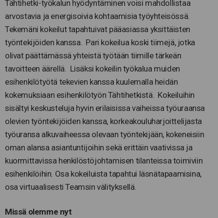
Tähtihetki-työkalun hyödyntäminen voisi mahdollistaa
arvostavia ja energisoivia kohtaamisia työyhteisössä.
Tekemäni kokeilut tapahtuivat pääasiassa yksittäisten
työntekijöiden kanssa. Pari kokeilua koski tiimejä, jotka
olivat päättämässä yhteistä työtään tiimille tärkeän
tavoitteen äärellä. Lisäksi kokeilin työkalua muiden
esihenkilötyötä tekevien kanssa kuulemalla heidän
kokemuksiaan esihenkilötyön Tähtihetkistä. Kokeiluihin
sisältyi keskusteluja hyvin erilaisissa vaiheissa työuraansa
olevien työntekijöiden kanssa, korkeakouluharjoittelijasta
työuransa alkuvaiheessa olevaan työntekijään, kokeneisiin
oman alansa asiantuntijoihin sekä erittäin vaativissa ja
kuormittavissa henkilöstöjohtamisen tilanteissa toimiviin
esihenkilöihin. Osa kokeiluista tapahtui läsnätapaamisina,
osa virtuaalisesti Teamsin välityksellä.
Missä olemme nyt