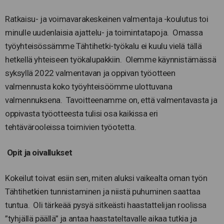
Ratkaisu- ja voimavarakeskeinen valmentaja -koulutus toi
minulle uudenlaisia ajattelu- ja toimintatapoja. Omassa
työyhteisössämme Tähtihetki-työkalu ei kuulu vielä tällä
hetkellä yhteiseen työkalupakkiin. Olemme käynnistämässä
syksyllä 2022 valmentavan ja oppivan työotteen
valmennusta koko työyhteisöömme ulottuvana
valmennuksena. Tavoitteenamme on, että valmentavasta ja
oppivasta työotteesta tulisi osa kaikissa eri
tehtävärooleissa toimivien työotetta.
Opit ja oivallukset
Kokeilut toivat esiin sen, miten aluksi vaikealta oman työn
Tähtihetkien tunnistaminen ja niistä puhuminen saattaa
tuntua. Oli tärkeää pysyä sitkeästi haastattelijan roolissa
”tyhjällä päällä” ja antaa haastateltavalle aikaa tutkia ja