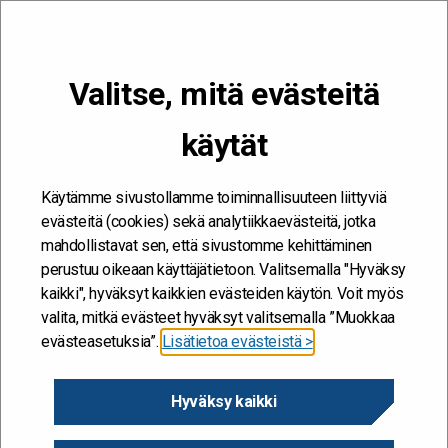
VALIKKO
Valitse, mitä evästeitä
Kehitän ja kehityn #töissäSuomelle
käytät
Etusivu
/
Työkalut
/
Valoa
/
Innostu
/
Kokeilut
/
Onnistumisista
voimaantuva työntekijä ja työyhteisö
Käytämme sivustollamme toiminnallisuuteen liittyviä
evästeitä (cookies) sekä analytiikkaevästeitä, jotka
mahdollistavat sen, että sivustomme kehittäminen
perustuu oikeaan käyttäjätietoon. Valitsemalla "Hyväksy
kaikki", hyväksyt kaikkien evästeiden käytön. Voit myös
valita, mitkä evästeet hyväksyt valitsemalla ”Muokkaa
evästeasetuksia”.
Lisätietoa evästeistä >
Onnistumisista
Hyväksy kaikki
voimaantuva työntekijä ja