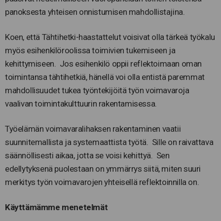
panoksesta yhteisen onnistumisen mahdollistajina.
Koen, että Tähtihetki-haastattelut voisivat olla tärkeä työkalu
myös esihenkilöroolissa toimivien tukemiseen ja
kehittymiseen. Jos esihenkilö oppii reflektoimaan oman
toimintansa tähtihetkiä, hänellä voi olla entistä paremmat
mahdollisuudet tukea työntekijöitä työn voimavaroja
vaalivan toimintakulttuurin rakentamisessa.
Työelämän voimavaralihaksen rakentaminen vaatii
suunnitemallista ja systemaattista työtä. Sille on raivattava
säännöllisesti aikaa, jotta se voisi kehittyä. Sen
edellytyksenä puolestaan on ymmärrys siitä, miten suuri
merkitys työn voimavarojen yhteisellä reflektoinnilla on.
Käyttämämme menetelmät