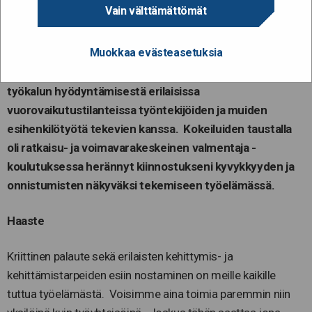
työyhteisö
Vain välttämättömät
Muokkaa evästeasetuksia
Nämä kokemukset perustuvat pohjautuvat
esihenkilöroolissa tehtyihin kokeiluihin Tähtihetki-
työkalun hyödyntämisestä erilaisissa
vuorovaikutustilanteissa työntekijöiden ja muiden
esihenkilötyötä tekevien kanssa. Kokeiluiden taustalla
oli ratkaisu- ja voimavarakeskeinen valmentaja -
koulutuksessa herännyt kiinnostukseni kyvykkyyden ja
onnistumisten näkyväksi tekemiseen työelämässä.
Haaste
Kriittinen palaute sekä erilaisten kehittymis- ja
kehittämistarpeiden esiin nostaminen on meille kaikille
tuttua työelämästä. Voisimme aina toimia paremmin niin