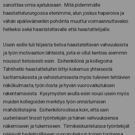
sanoittaa omia ajatuksiaan. Mitä pidemmälle
haastattelurungossa etenimme, alun joskus haparoiva ja
vähän epäileväinenkin pohdinta muuttui voimaannuttavaksi
hetkeksi sekä haastateltavalle että haastattelijalle.
Usein esille tuli hiljaista tietoa haastateltavan vahvuuksista
ja työn motivaation lähteistä, joita ei ollut kenties aiemmin
noussut tietoisesti esiin. Esihenkilönä ja kollegoina
Tähtihetki-haastatteluihin liittyi kokemus yhteisestä
luottamuksesta ja vahvistumisesta myös tulevien tehtävien
näkökulmasta, työn ilosta ja hyvän vuorovaikutuksen
rakentamisesta. Kysymysten avulla esiin nousi usein myös
muiden kollegoiden merkitys työn onnistumisen
mahdollistajina. Esihenkilöroolissa koin, että sain
uudenlaiset linssit työntekijän ja hänen vahvuuksiensa
näkemiseen ja tukemiseen. Tiimikeskusteluissa työntekijät
pääsivät hedelmälliseen vuoropuheluun toinen toistensa