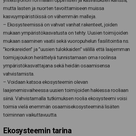
yhteistyöhön formaalin oppimisen ja kasvatuksen kanssa,
mutta lasten ja nuorten tavoittamiseen muissa
kasvuympäristöissä on vähemmän malleja.
– Ekosysteemissä on vahvat vanhat rakenteet, joiden
mukaan ympäristökasvatusta on tehty. Uusien toimijoiden
mukaan saaminen vaatii sekä vuoropuhelun fasilitointia ns.
”konkareiden” ja ”uusien tulokkaiden” välillä että laajemman
toimijajoukon herättelyä tunnistamaan oma roolinsa
ympäristökasvattajana sekä heidän osaamisensa
vahvistamista.
– Voidaan katsoa ekosysteemin olevan
laajenemisvaiheessa uusien toimijoiden hakiessa rooliaan
siinä. Vahvistamalla tutkimuksen roolia ekosysteemi voisi
toimia vielä enemmän osaamisekosysteeminä lisäten
toiminnan vaikuttavuutta.
Ekosysteemin tarina