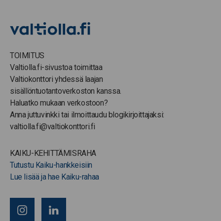
TOIMITUS
Valtiolla.fi-sivustoa toimittaa
Valtiokonttori yhdessä laajan
sisällöntuotantoverkoston kanssa.
Haluatko mukaan verkostoon?
Anna juttuvinkki tai ilmoittaudu blogikirjoittajaksi:
valtiolla.fi@valtiokonttori.fi
KAIKU-KEHITTÄMISRAHA
Tutustu Kaiku-hankkeisiin
Lue lisää ja hae Kaiku-rahaa