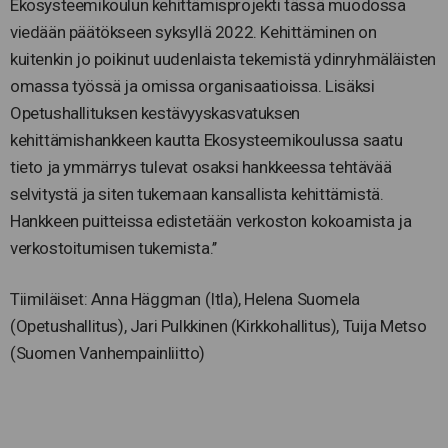
Ekosysteemikoulun kehittämisprojekti tässä muodossa
viedään päätökseen syksyllä 2022. Kehittäminen on
kuitenkin jo poikinut uudenlaista tekemistä ydinryhmäläisten
omassa työssä ja omissa organisaatioissa. Lisäksi
Opetushallituksen kestävyyskasvatuksen
kehittämishankkeen kautta Ekosysteemikoulussa saatu
tieto ja ymmärrys tulevat osaksi hankkeessa tehtävää
selvitystä ja siten tukemaan kansallista kehittämistä.
Hankkeen puitteissa edistetään verkoston kokoamista ja
verkostoitumisen tukemista.’’
Tiimiläiset: Anna Häggman (Itla), Helena Suomela
(Opetushallitus), Jari Pulkkinen (Kirkkohallitus), Tuija Metso
(Suomen Vanhempainliitto)