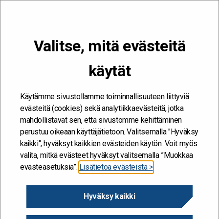
VALIKKO
Valitse, mitä evästeitä
Kehitän ja kehityn #töissäSuomelle
käytät
Etusivu
/
Työkalut
/
Ekosysteemit
/
Case-kuvaukset
/
Vaikuttava
ympäristökasvatus
Käytämme sivustollamme toiminnallisuuteen liittyviä
evästeitä (cookies) sekä analytiikkaevästeitä, jotka
Vaikuttava
mahdollistavat sen, että sivustomme kehittäminen
perustuu oikeaan käyttäjätietoon. Valitsemalla "Hyväksy
ympäristökasvatus
kaikki", hyväksyt kaikkien evästeiden käytön. Voit myös
valita, mitkä evästeet hyväksyt valitsemalla ”Muokkaa
evästeasetuksia”.
Lisätietoa evästeistä >
10.11.2022 - LAPSET JA NUORET
Hyväksy kaikki
Ekosysteemin kehittämisen ja määrittelemisen tarve on
lähtenyt erityisesti Opetushallituksen kestävyyskasvatuksen