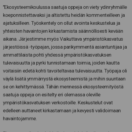
’’Ekosysteemikoulussa saatuja oppeja on viety ydinryhmälle
koeponnistettavaksi ja altistettu heidän kommenteilleen ja
ajatuksilleen. Työskentely on ollut avointa keskustelua ja
yhteisten havaintojen kirkastamista säännöllisesti kevään
aikana. Järjestimme myös Vaikuttava ympäristökasvatus
järjestöissä -työpajan, jossa parikymmentä asiantuntijaa ja
ammattilaista pohti yhdessä ympäristökasvatuksen
tulevaisuutta ja pyrki tunnistamaan toimia, joiden kautta
voitaisiin edetä kohti tavoiteltavaa tulevaisuutta. Työpaja oli
väylä lisätä ymmärrystä ekosysteemistä ja mihin suuntaan
se on kehittymässä. Tähän mennessä ekosysteemityöstä
saatuja oppeja on esitelty eri olemassa oleville
ympäristökasvatuksen verkostoille. Keskustelut ovat
edelleen auttaneet kirkastamaan ja kevyesti validoimaan
havaintojamme.