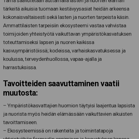
Tämä saavutetaan auttamalla lasten ja nuorten elämän
tärkeitä aikuisia tuomaan kestävyysasiat heidän arkeensa
kokonaisvaltaisesti sekä lasten ja nuorten tarpeista käsin.
Ammattilaisten tarpeisiin ekosysteemi vastaa vahvistaa
toimijoiden yhteistyötä vaikuttavan ympäristökasvatuksen
toteuttamiseksi lapsen ja nuoren kaikissa
kasvuympäristöissä; kodeissa, varhaiskasvatuksessa ja
koulussa, terveydenhuollossa, vapaa-ajalla ja
harrastuksissa.
Tavoitteiden saavuttaminen vaatii
muutosta:
– Ympäristökasvattajien huomion täytyisi laajentua lapsista
ja nuorista myös heidän elämässään vaikuttavien aikuisten
tavoittamiseen.
– Ekosysteemissä on rakenteita ja toimintatapoja