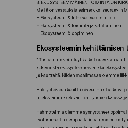
3. EKOSYSTEEMIMÄINEN TOIMINTA ON KIR
Meillä on vastauksia esimerkiksi seuraaviin M
– Ekosysteemi & tuloksellinen toiminta
– Ekosysteemi & toiminta ja kehittäminen
– Ekosysteemi & oppiminen
Ekosysteemin kehittämisen t
” Tarinamme voi kiteyttää kolmeen sanaan: haa
kokemusta ekosysteemeistä eikä ekosysteemillä
ja käsitteitä. Niiden maailmassa olemme liik
Halu yhteiseen kehittämiseen on ollut kova j
mielestämme relevanttien ryhmien kanssa ja a
Hahmotelmia olemme synnyttäneet oppimalla j
työtämme. Laajempaa tarinaamme on kertynyt
verkostomainen toiminta on lähtenyt kehitt