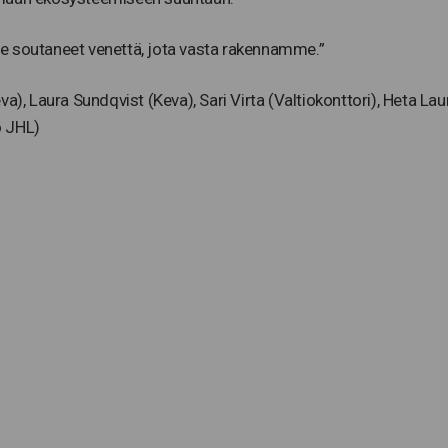
e soutaneet venettä, jota vasta rakennamme.”
a), Laura Sundqvist (Keva), Sari Virta (Valtiokonttori), Heta La
o JHL)