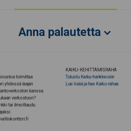
Anna palautetta
KAIKU-KEHITTÄMISRAHA
-sivustoa toimittaa
Tutustu Kaiku-hankkeisiin
ori yhdessä laajan
Lue lisää ja hae Kaiku-rahaa
tantoverkoston kanssa.
ukaan verkostoon?
nkki tai ilmoittaudu
ajaksi:
valtiokonttori.fi