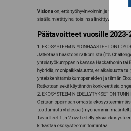
Visiona
on, että työhyvinvoinnin ja työkykyjo
sisällä mietittyinä, toisiinsa linkittyvinä, osal
Päätavoitteet vuosille 2023-
1. EKOSYSTEEMIN YDINHAASTEET ON LÖYD
Jatketaan haasteen ratkomista (It’s Challenge
yhteistyökumppanin kanssa Hackathonin tai B
hybridiä, monipaikkaisuutta, eriaikaisuutta t
yhteiskehittämiskumppaneiden ja tämän Ekos
Ratkotaan sekä käytännön konkreettisia onge
2. EKOSYSTEEMIN EDELLYTYKSET ON TUNNI
Opitaan oppimaan omasta ekosysteemimäisest
tuottamista yhdessä (myöhemmin määriteltä
Tavoitteet 1 ja 2 ovat edellytyksiä ekosyste
kirkastaa ekosysteemin toimintaa.