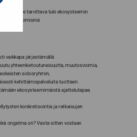
 asiakkaille tarvittava tuki ekosysteemin
eluina ja tekemisinä.
sti vaikkapa järjestämällä
puutu yhteenkietoutuneisuutta, muutosvoimia,
keskeisten sidosryhmin,
esti kehittämispalveluita tuottaen.
ittämään ekosysteemimäistä ajattelutapaa.
ysten konkretisointia ja ratkaisujen
mikä ongelma on? Vasta sitten voidaan