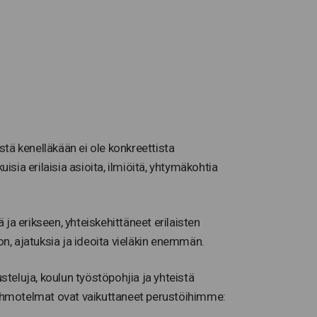
tä kenelläkään ei ole konkreettista
ia erilaisia asioita, ilmiöitä, yhtymäkohtia
a erikseen, yhteiskehittäneet erilaisten
n, ajatuksia ja ideoita vieläkin enemmän.
eluja, koulun työstöpohjia ja yhteistä
hmotelmat ovat vaikuttaneet perustöihimme: