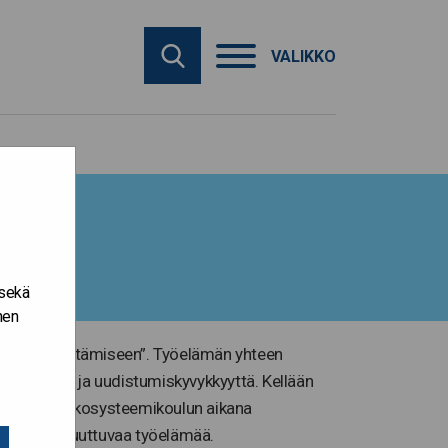
VALIKKO
 sekä
nen
 yhteiskehittämiseen”. Työelämän yhteen
n muutos- ja uudistumiskyvykkyyttä. Kellään
hittämistä. Ekosysteemikoulun aikana
 keskellä muuttuvaa työelämää.