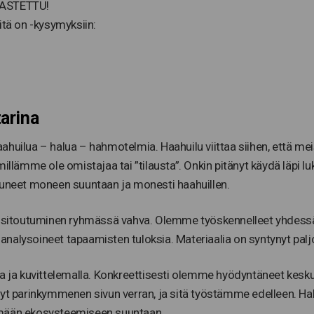
KASTETTU!
itä on -kysymyksiin:
arina
huilua – halua – hahmotelmia. Haahuilu viittaa siihen, että meis
mme ole omistajaa tai ”tilausta”. Onkin pitänyt käydä läpi lukuis
kuneet moneen suuntaan ja monesti haahuillen.
a sitoutuminen ryhmässä vahva. Olemme työskennelleet yhdessä j
nalysoineet tapaamisten tuloksia. Materiaalia on syntynyt paljo
a kuvittelemalla. Konkreettisesti olemme hyödyntäneet keskust
 parinkymmenen sivun verran, ja sitä työstämme edelleen. Ha
ymään ekosysteemiseen suuntaan.