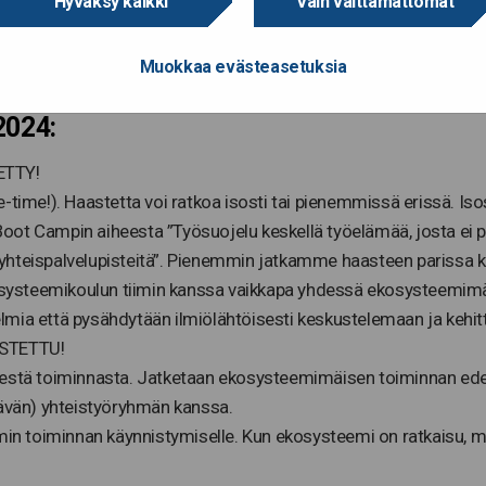
Hyväksy kaikki
Vain välttämättömät
htamisen hoitamiseen ja kehittämiseen tarjotaan sidosryhmille ja
Muokkaa evästeasetuksia
listujien tarpeisiin pureutuvina monipuolisina, ja vaikuttavina palv
2024:
ETTY!
-time!). Haastetta voi ratkoa isosti tai pienemmissä erissä. Iso
oot Campin aiheesta ”Työsuojelu keskellä työelämää, josta ei 
ai yhteispalvelupisteitä”. Pienemmin jatkamme haasteen parissa 
ysteemikoulun tiimin kanssa vaikkapa yhdessä ekosysteemimäis
lmia että pysähdytään ilmiölähtöisesti keskustelemaan ja keh
STETTU!
ä toiminnasta. Jatketaan ekosysteemimäisen toiminnan edellyt
vän) yhteistyöryhmän kanssa.
emin toiminnan käynnistymiselle. Kun ekosysteemi on ratkaisu, 