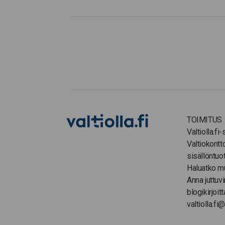
TOIMITUS
Valtiolla.fi
Valtiokontt
sisällöntuo
Haluatko m
Anna juttuvi
blogikirjoitt
valtiolla.fi@