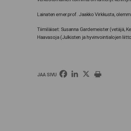
Lainaten emer.prof. Jaakko Virkkusta, olemm
Tiimiläiset: Susanna Gardemeister (vetäjä, Kev
Haavasoja (Julkisten ja hyvinvointialojen liitt
JAA SIVU