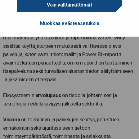
Mylly on pilvipohjainen tiedolla johtamisen sovellusalusta,
Vain välttämättömät
jonka avulla eri lähdejärjestelmistä tuotua tietoa
hallinnoidaan, ylläpidetään ja jaetaan eteenpäin. Mylly
Muokkaa evästeasetuksia
koostuu tietovarastosta, joka on suunniteltu tiedon
mallintamista, yhdistämistä ja raportointia varten. Mylly
sisältää käyttäjätarpeen mukaisesti valittavissa olevia
palveluja, kuten valmiit tietomallit ja Power BI -raportit
avaimet käteen periaatteella, omien raporttien tuottaminen
itsepalveluna sekä turvallisen alustan tiedon säilyttämiseen
ja jakamiseen eteenpäin.
Ekosysteemin
arvolupaus
on tiedolla johtamisen ja
teknologian edelläkävijyys julkisella sektorilla.
Visiona
on toiminnan ja palvelujen kehitys, perustuen
ennakointiin sekä ajantasaiseen tietoon
toimintaympäristöstä, toiminnasta ja asiakkaista.