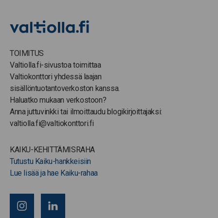
TOIMITUS
Valtiolla.fi-sivustoa toimittaa
Valtiokonttori yhdessä laajan
sisällöntuotantoverkoston kanssa.
Haluatko mukaan verkostoon?
Anna juttuvinkki tai ilmoittaudu blogikirjoittajaksi:
valtiolla.fi@valtiokonttori.fi
KAIKU-KEHITTÄMISRAHA
Tutustu Kaiku-hankkeisiin
Lue lisää ja hae Kaiku-rahaa