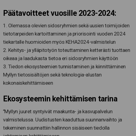
Päätavoitteet vuosille 2023-2024:
1. Olemassa olevien sidosryhmien sekä uusien toimijoiden
tietotarpeiden kartoittaminen ja priorisointi vuoden 2024
tiekartalle huomioiden myös KEHA2024-valmistelun
2. Kehitys- ja ylläpitotyön toteuttaminen ketterästi tuottaen
oikeaa ja laadukasta tietoa eri sidosryhmien käyttöön
3. Tiedon ekosysteemien tunnistaminen ja kiinnittäminen
Myllyn tietosisältöjen sekä teknologia-alustan
kokonaiskehittämiseen
Ekosysteemin kehittämisen tarina
’’Myllyn juuret syntyivät maakunta- ja kasvupalvelun
valmistelussa. Uudistusten kaaduttua suunnanvaihto ja
tekeminen suunnattiin hallinnon sisäiseen tiedolla
johtamisen kehittämiseen.