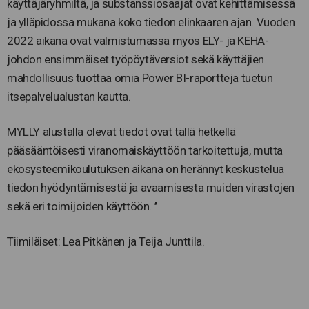
käyttäjäryhmiltä, ja substanssiosaajat ovat kehittämisessä
ja ylläpidossa mukana koko tiedon elinkaaren ajan. Vuoden
2022 aikana ovat valmistumassa myös ELY- ja KEHA-
johdon ensimmäiset työpöytäversiot sekä käyttäjien
mahdollisuus tuottaa omia Power BI-raportteja tuetun
itsepalvelualustan kautta.
MYLLY alustalla olevat tiedot ovat tällä hetkellä
pääsääntöisesti viranomaiskäyttöön tarkoitettuja, mutta
ekosysteemikoulutuksen aikana on herännyt keskustelua
tiedon hyödyntämisestä ja avaamisesta muiden virastojen
sekä eri toimijoiden käyttöön. ’’
Tiimiläiset: Lea Pitkänen ja Teija Junttila.