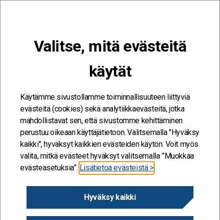
VALIKKO
Valitse, mitä evästeitä
Kehitän ja kehityn #töissäSuomelle
käytät
Etusivu
/
Työkalut
/
Ekosysteemit
/
Case-kuvaukset
/
Tietoalusta
Myllyn ekosysteemin kehittäminen
Käytämme sivustollamme toiminnallisuuteen liittyviä
evästeitä (cookies) sekä analytiikkaevästeitä, jotka
Tietoalusta Myllyn
mahdollistavat sen, että sivustomme kehittäminen
perustuu oikeaan käyttäjätietoon. Valitsemalla "Hyväksy
ekosysteemin
kaikki", hyväksyt kaikkien evästeiden käytön. Voit myös
valita, mitkä evästeet hyväksyt valitsemalla ”Muokkaa
kehittäminen
evästeasetuksia”.
Lisätietoa evästeistä >
10.11.2022 - TIETO
Hyväksy kaikki