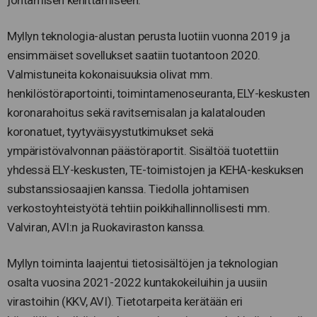
Myllyn teknologia-alustan perusta luotiin vuonna 2019 ja
ensimmäiset sovellukset saatiin tuotantoon 2020.
Valmistuneita kokonaisuuksia olivat mm.
henkilöstöraportointi, toimintamenoseuranta, ELY-keskusten
koronarahoitus sekä ravitsemisalan ja kalatalouden
koronatuet, tyytyväisyystutkimukset sekä
ympäristövalvonnan päästöraportit. Sisältöä tuotettiin
yhdessä ELY-keskusten, TE-toimistojen ja KEHA-keskuksen
substanssiosaajien kanssa. Tiedolla johtamisen
verkostoyhteistyötä tehtiin poikkihallinnollisesti mm.
Valviran, AVI:n ja Ruokaviraston kanssa.
Myllyn toiminta laajentui tietosisältöjen ja teknologian
osalta vuosina 2021-2022 kuntakokeiluihin ja uusiin
virastoihin (KKV, AVI). Tietotarpeita kerätään eri