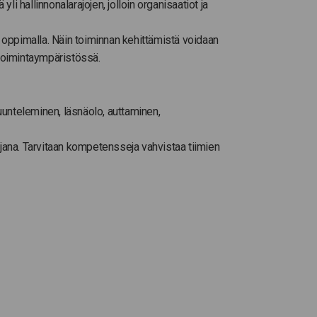
 hallinnonalarajojen, jolloin organisaatiot ja
 oppimalla. Näin toiminnan kehittämistä voidaan
toimintaympäristössä.
uunteleminen, läsnäolo, auttaminen,
ajana. Tarvitaan kompetensseja vahvistaa tiimien