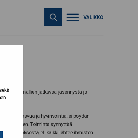
VALIKKO
 sekä
ja toimintamallien jatkuvaa jäsennystä ja
nen
 Suomen kasvua ja hyvinvointia, ei pöydän
tulevaisuuteen. Toiminta synnyttää
set-muutoksesta, eli kaikki lähtee ihmisten