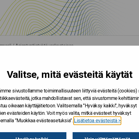
rmaali
/
Asiantuntijatyötä verkostoissa
rkostoissa
Valitse, mitä evästeitä käytät
mme sivustollamme toiminnallisuuteen liittyviä evästeitä (cookies)
isäinformaatiolla, vaan oppimalla hyödyntämään omien ajattelu- 
tiikkaevästeitä, jotka mahdollistavat sen, että sivustomme kehittämi
llien haastamista ja kritiikille altistamista osana yhteistyötä.
tuu oikeaan käyttäjätietoon. Valitsemalla "Hyväksy kaikki", hyväksyt
ien evästeiden käytön. Voit myös valita, mitkä evästeet hyväksyt
nnallisen toimijat (valtio, virasto, maakunta, kunta) edistävät
tsemalla ”Muokkaa evästeasetuksia”.
Lisätietoa evästeistä >
va-ohjaaja-mentaliteetilla, vaan suuntaamalla yhdessä yhteiseen 
uusia kompetensseja ja kehittävät olemassa olevia. Kyse on mind