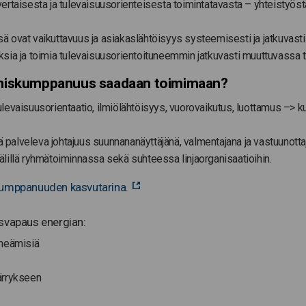
aisesta ja tulevaisuusorienteisesta toimintatavasta – yhteistyöstä yli
 ovat vaikuttavuus ja asiakaslähtöisyys systeemisesti ja jatkuvasti
sia ja toimia tulevaisuusorientoituneemmin jatkuvasti muuttuvassa 
tämiskumppanuus saadaan toimimaan?
evaisuusorientaatio, ilmiölähtöisyys, vuorovaikutus, luottamus –> k
ä palveleva johtajuus suunnananäyttäjänä, valmentajana ja vastuunott
 välillä ryhmätoiminnassa sekä suhteessa linjaorganisaatioihin.
kumppanuuden kasvutarina.
isvapaus energian:
imeämisiä
ärrykseen