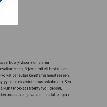
et.
kehittyä.
essä. Edellytyksenä on sietää
vaikutteinen järjestelmä eli ihmisille on
 he voivat paneutua kehittämishaasteeseen,
löytyy usein sisäisistä murroskohdista. Sen
 kuin tehokkaasti tehty työ. Ideointi,
iden prosessien ja vapaan haudutteluajan