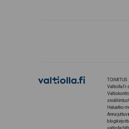
TOIMITUS
Valtiolla.fi
Valtiokontt
sisällöntuo
Haluatko m
Anna juttuvi
blogikirjoitt
valtiolla.fi@