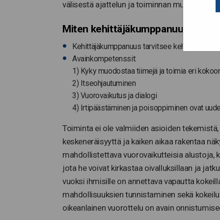
välisestä ajattelun ja toiminnan muutoksesta
Miten kehittäjäkumppanuudessa t
Kehittäjäkumppanuus tarvitsee kehittyäkseen aj
Avainkompetenssit:
1) Kyky muodostaa tiimejä ja toimia eri kokoo
2) Itseohjautuminen
3) Vuorovaikutus ja dialogi
4) Irtipäästäminen ja poisoppiminen ovat uude
Toiminta ei ole valmiiden asioiden tekemistä,
keskeneräisyyttä ja kaiken aikaa rakentaa näk
mahdollistettava vuorovaikutteisia alustoja, k
jota he voivat kirkastaa oivalluksillaan ja ja
vuoksi ihmisille on annettava vapautta kokeill
mahdollisuuksien tunnistaminen sekä kokeilut
oikeanlainen vuorottelu on avain onnistumise