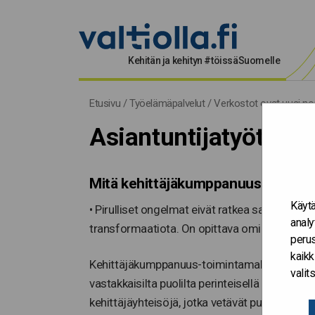
Kehitän ja kehityn #töissäSuomelle
Etusivu
/
Työelämäpalvelut
/
Verkostot ovat uusi no
Asiantuntijatyötä ve
Mitä kehittäjäkumppanuus on?
Käytä
• Pirulliset ongelmat eivät ratkea saamalla l
analy
transformaatiota. On opittava omien ajatteluma
perus
kaikk
Kehittäjäkumppanuus-toimintamallissa yhteisku
vali
vastakkaisilta puolilta perinteisellä ohjatta
kehittäjäyhteisöjä, jotka vetävät puoleensa 