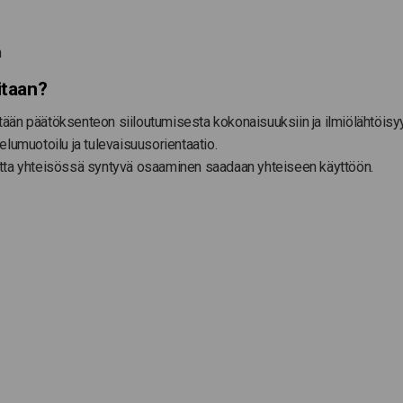
n
itaan?
stään päätöksenteon siiloutumisesta kokonaisuuksiin ja ilmiölähtöisy
lumuotoilu ja tulevaisuusorientaatio.
tta yhteisössä syntyvä osaaminen saadaan yhteiseen käyttöön.