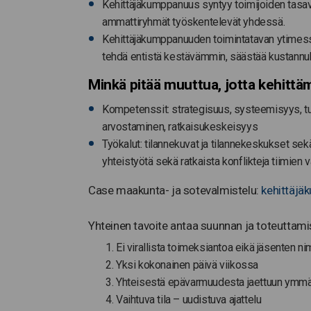
Kehittäjäkumppanuus syntyy toimijoiden tasavert
ammattiryhmät työskentelevät yhdessä.
Kehittäjäkumppanuuden toimintatavan ytimessä
tehdä entistä kestävämmin, säästää kustannuk
Minkä pitää muuttua, jotta kehit
Kompetenssit: strategisuus, systeemisyys, tul
arvostaminen, ratkaisukeskeisyys
Työkalut: tilannekuvat ja tilannekeskukset sek
yhteistyötä sekä ratkaista konflikteja tiimien
Case maakunta- ja sotevalmistelu:
kehittäjä
Yhteinen tavoite antaa suunnan ja toteuttam
Ei virallista toimeksiantoa eikä jäsenten n
Yksi kokonainen päivä viikossa
Yhteisestä epävarmuudesta jaettuun ymm
Vaihtuva tila – uudistuva ajattelu