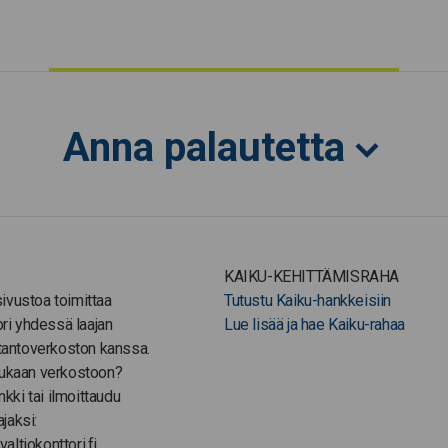
Anna palautetta
KAIKU-KEHITTÄMISRAHA
-sivustoa toimittaa
Tutustu Kaiku-hankkeisiin
ori yhdessä laajan
Lue lisää ja hae Kaiku-rahaa
tantoverkoston kanssa.
ukaan verkostoon?
nkki tai ilmoittaudu
ajaksi:
valtiokonttori.fi