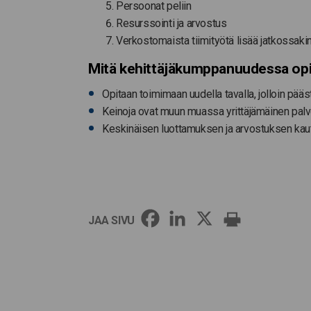
Persoonat peliin
Resurssointi ja arvostus
Verkostomaista tiimityötä lisää jatkossaki
Mitä kehittäjäkumppanuudessa op
Opitaan toimimaan uudella tavalla, jolloin pää
Keinoja ovat muun muassa yrittäjämäinen palve
Keskinäisen luottamuksen ja arvostuksen kau
JAA SIVU