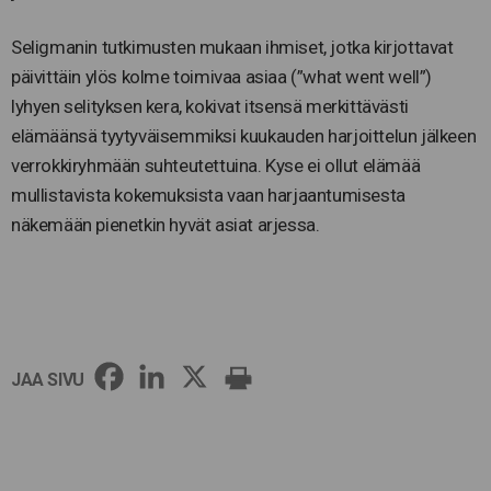
Seligmanin tutkimusten mukaan ihmiset, jotka kirjottavat
päivittäin ylös kolme toimivaa asiaa (”what went well”)
lyhyen selityksen kera, kokivat itsensä merkittävästi
elämäänsä tyytyväisemmiksi kuukauden harjoittelun jälkeen
verrokkiryhmään suhteutettuina. Kyse ei ollut elämää
mullistavista kokemuksista vaan harjaantumisesta
näkemään pienetkin hyvät asiat arjessa.
JAA SIVU