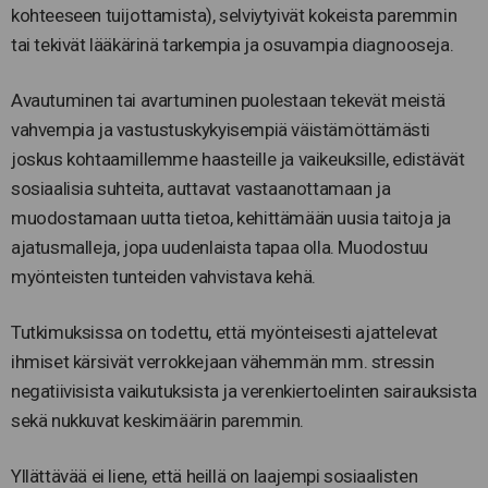
kohteeseen tuijottamista), selviytyivät kokeista paremmin
tai tekivät lääkärinä tarkempia ja osuvampia diagnooseja.
Avautuminen tai avartuminen puolestaan tekevät meistä
vahvempia ja vastustuskykyisempiä väistämöttämästi
joskus kohtaamillemme haasteille ja vaikeuksille, edistävät
sosiaalisia suhteita, auttavat vastaanottamaan ja
muodostamaan uutta tietoa, kehittämään uusia taitoja ja
ajatusmalleja, jopa uudenlaista tapaa olla. Muodostuu
myönteisten tunteiden vahvistava kehä.
Tutkimuksissa on todettu, että myönteisesti ajattelevat
ihmiset kärsivät verrokkejaan vähemmän mm. stressin
negatiivisista vaikutuksista ja verenkiertoelinten sairauksista
sekä nukkuvat keskimäärin paremmin.
Yllättävää ei liene, että heillä on laajempi sosiaalisten