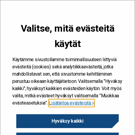
VALIKKO
Valitse, mitä evästeitä
Kehitän ja kehityn #töissäSuomelle
käytät
Etusivu
/
Työelämäpalvelut
/
Innostusta työhön
/
Myönteiset tunteet
Myönteiset tunteet
Käytämme sivustollamme toiminnallisuuteen liittyviä
evästeitä (cookies) sekä analytiikkaevästeitä, jotka
mahdollistavat sen, että sivustomme kehittäminen
Myönteisiä tunteita ovat mm. ilo, toivo, inspiraatio,
perustuu oikeaan käyttäjätietoon. Valitsemalla "Hyväksy
kiinnostus, haltioituminen, tyyneys, hauskuus,
kaikki", hyväksyt kaikkien evästeiden käytön. Voit myös
valita, mitkä evästeet hyväksyt valitsemalla ”Muokkaa
ylpeys, kiitollisuus ja rakkaus.
evästeasetuksia”.
Lisätietoa evästeistä >
Myönteiset tunteet avaavat tutkimusten mukaan aisteja ja
tekevät meidät vastaanottavimmiksi myös
Hyväksy kaikki
tuntemattomalle. Kyky olla läsnä hetkessä – kokea, että tällä