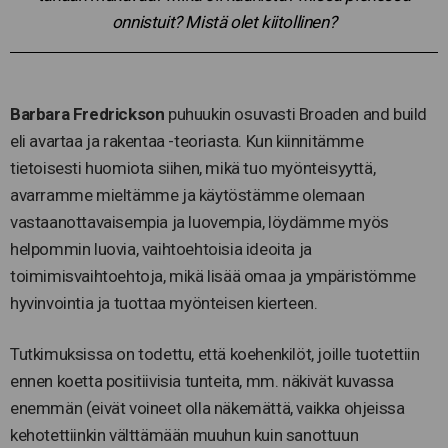
onnistuit? Mistä olet kiitollinen?
Barbara Fredrickson
puhuukin osuvasti Broaden and build
eli avartaa ja rakentaa -teoriasta. Kun kiinnitämme
tietoisesti huomiota siihen, mikä tuo myönteisyyttä,
avarramme mieltämme ja käytöstämme olemaan
vastaanottavaisempia ja luovempia, löydämme myös
helpommin luovia, vaihtoehtoisia ideoita ja
toimimisvaihtoehtoja, mikä lisää omaa ja ympäristömme
hyvinvointia ja tuottaa myönteisen kierteen.
Tutkimuksissa on todettu, että koehenkilöt, joille tuotettiin
ennen koetta positiivisia tunteita, mm. näkivät kuvassa
enemmän (eivät voineet olla näkemättä, vaikka ohjeissa
kehotettiinkin välttämään muuhun kuin sanottuun