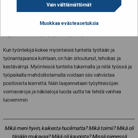
hetkellä kaikki on hyvin – tai vaihtaa näkökulmaa, kehittyvät.
Vain välttämättömät
Tämä lisää luovuutta ja uusien ratkaisujen löytämistä.
Muokkaa evästeasetuksia
Myönteisten tunteiden merkitystä ja voimaa
organisaatioiden ja työyhteisöjen arjessa ei voi vähätellä!
Kun työntekijä kokee myönteisiä tunteita työtään ja
työnantajaansa kohtaan, on hän sitoutunut, tehokas ja
kestävämpi. Myönteisiä tunteita tukemalla ja niitä työssä ja
työpaikalla mahdollistamalla voidaan siis vahvistaa
positiivista kierrettä. Näin laajennetaan työyhteisöjen
voimavaroja ja näköaloja luoda uutta tai tehdä vanhaa
luovemmin.
Mikä meni hyvin, kaikesta huolimatta? Mikä toimii? Mikä oli
tänään mukavaa? Mikä oli kaunista? Missä pienessä