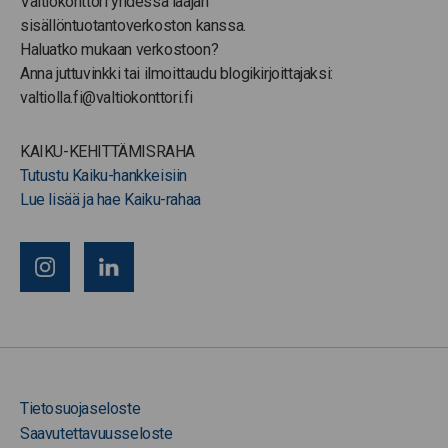
Valtiokonttori yhdessä laajan
sisällöntuotantoverkoston kanssa.
Haluatko mukaan verkostoon?
Anna juttuvinkki tai ilmoittaudu blogikirjoittajaksi:
valtiolla.fi@valtiokonttori.fi
KAIKU-KEHITTÄMISRAHA
Tutustu Kaiku-hankkeisiin
Lue lisää ja hae Kaiku-rahaa
Tietosuojaseloste
Saavutettavuusseloste