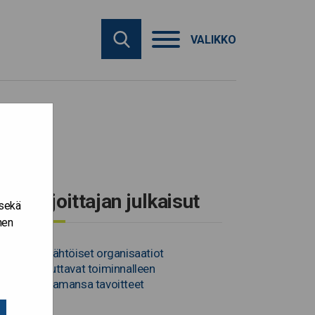
VALIKKO
Kirjoittajan julkaisut
 sekä
nen
Datalähtöiset organisaatiot
saavuttavat toiminnalleen
asettamansa tavoitteet