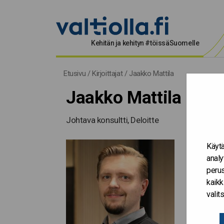
Kehitän ja kehityn #töissäSuomelle
Etusivu
/
Kirjoittajat
/
Jaakko Mattila
Jaakko Mattila
Johtava konsultti, Deloitte
Käytä
analy
perus
kaikk
vali