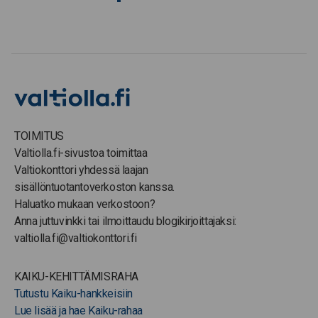
TOIMITUS
Valtiolla.fi-sivustoa toimittaa
Valtiokonttori yhdessä laajan
sisällöntuotantoverkoston kanssa.
Haluatko mukaan verkostoon?
Anna juttuvinkki tai ilmoittaudu blogikirjoittajaksi:
valtiolla.fi@valtiokonttori.fi
KAIKU-KEHITTÄMISRAHA
Tutustu Kaiku-hankkeisiin
Lue lisää ja hae Kaiku-rahaa