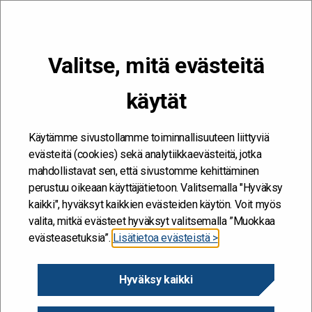
VALIKKO
Valitse, mitä evästeitä
Kehitän ja kehityn #töissäSuomelle
käytät
Etusivu
/
Kirjoittajat
/
Antti Huntus
Antti Huntus
Käytämme sivustollamme toiminnallisuuteen liittyviä
evästeitä (cookies) sekä analytiikkaevästeitä, jotka
Erityisasiantuntija, Taiteen edistämiskeskus
mahdollistavat sen, että sivustomme kehittäminen
perustuu oikeaan käyttäjätietoon. Valitsemalla "Hyväksy
kaikki", hyväksyt kaikkien evästeiden käytön. Voit myös
valita, mitkä evästeet hyväksyt valitsemalla ”Muokkaa
evästeasetuksia”.
Lisätietoa evästeistä >
Hyväksy kaikki