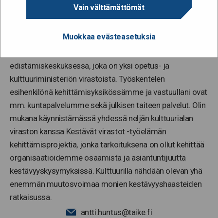
Vain välttämättömät
Muokkaa evästeasetuksia
Olen töissä erityisasiantuntijana Taiteen
edistämiskeskuksessa, joka on yksi opetus- ja
kulttuuriministeriön virastoista. Työskentelen
esihenkilönä kehittämisyksikössämme ja vastuullani ovat
mm. kuntapalvelumme sekä julkisen taiteen palvelut. Olin
mukana käynnistämässä yhdessä neljän kulttuurialan
viraston kanssa Kestävät virastot -työelämän
kehittämisprojektia, jonka tarkoituksena on ollut kehittää
organisaatioidemme osaamista ja asiantuntijuutta
kestävyyskysymyksissä. Kulttuurilla nähdään olevan yhä
enemmän muutosvoimaa monien kestävyyshaasteiden
ratkaisussa.
antti.huntus@taike.fi