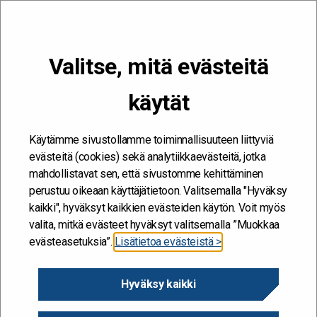
VALIKKO
Valitse, mitä evästeitä
Kehitän ja kehityn #töissäSuomelle
käytät
Etusivu
/
Kirjoittajat
/
Anni Toiviainen
Anni Toiviainen
Käytämme sivustollamme toiminnallisuuteen liittyviä
evästeitä (cookies) sekä analytiikkaevästeitä, jotka
Vastuullisuusasiantuntija, Valtiokonttori
mahdollistavat sen, että sivustomme kehittäminen
perustuu oikeaan käyttäjätietoon. Valitsemalla "Hyväksy
kaikki", hyväksyt kaikkien evästeiden käytön. Voit myös
valita, mitkä evästeet hyväksyt valitsemalla ”Muokkaa
evästeasetuksia”.
Lisätietoa evästeistä >
Hyväksy kaikki