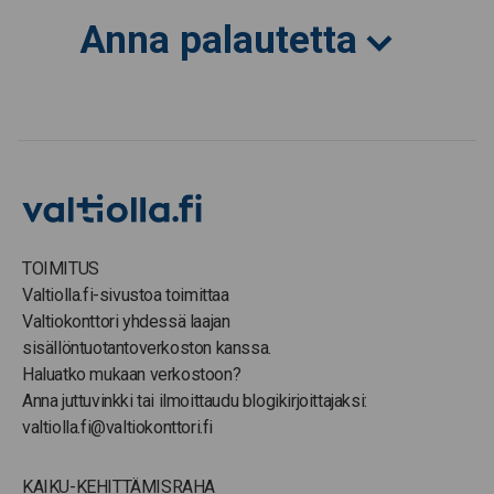
Anna palautetta
TOIMITUS
Valtiolla.fi-sivustoa toimittaa
Valtiokonttori yhdessä laajan
sisällöntuotantoverkoston kanssa.
Haluatko mukaan verkostoon?
Anna juttuvinkki tai ilmoittaudu blogikirjoittajaksi:
valtiolla.fi@valtiokonttori.fi
KAIKU-KEHITTÄMISRAHA