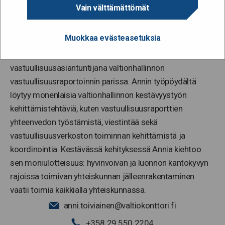
Vain välttämättömät
Muokkaa evästeasetuksia
Anni Toiviainen työskentelee Valtiokonttorissa
vastuullisuusasiantuntijana valtionhallinnon
vastuullisuusraportoinnin parissa. Annin työpöydältä
löytyy monenlaisia valtionhallinnon kestävyystyön
kehittämistehtäviä, kuten vastuullisuusraporttien
yhteenvedon työstämistä, viestintää sekä
vastuullisuusverkoston toiminnan kehittämistä ja
koordinointia. Kestävässä kehityksessä Annia kiehtoo
sen moniulotteisuus: hyvinvoivan ja luonnon kantokyvyn
rajoissa toimivan yhteiskunnan jälleenrakentaminen
vaatii toimia kaikkialla yhteiskunnassa.
anni.toiviainen@valtiokonttori.fi
+358 29 550 2204