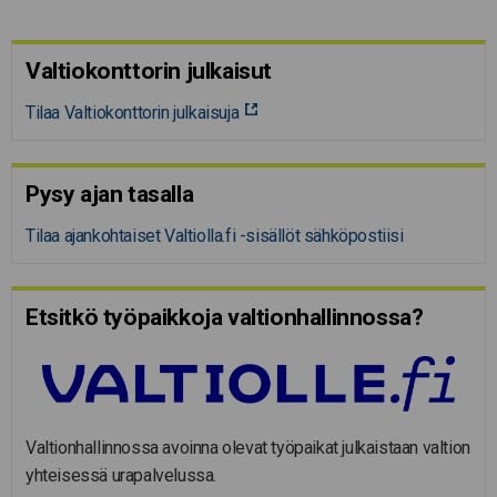
Valtiokonttorin julkaisut
Tilaa Valtiokonttorin julkaisuja
Pysy ajan tasalla
Tilaa ajankohtaiset Valtiolla.fi -sisällöt sähköpostiisi
Etsitkö työpaikkoja valtion­hal­lin­nossa?
Valtionhallinnossa avoinna olevat työpaikat julkaistaan valtion
yhteisessä urapalvelussa.