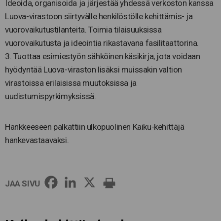
Ideoida, organisoida ja järjestää yhdessä verkoston kanssa
Luova-virastoon siirtyvälle henkilöstölle kehittämis- ja
vuorovaikutustilanteita. Toimia tilaisuuksissa
vuorovaikutusta ja ideointia rikastavana fasilitaattorina.
3. Tuottaa esimiestyön sähköinen käsikirja, jota voidaan
hyödyntää Luova-viraston lisäksi muissakin valtion
virastoissa erilaisissa muutoksissa ja
uudistumispyrkimyksissä.
Hankkeeseen palkattiin ulkopuolinen Kaiku-kehittäjä
hankevastaavaksi.
JAA SIVU