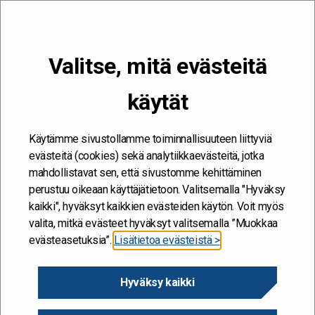
VALIKKO
Valitse, mitä evästeitä
Kehitän ja kehityn #töissäSuomelle
käytät
Etusivu
/
Hankkeet
/
Vertaismentorointi Luova – viraston yhtenäisen
toimintakulttuurin luomisen muutosajurina
Käytämme sivustollamme toiminnallisuuteen liittyviä
Vertaismentorointi Luova –
evästeitä (cookies) sekä analytiikkaevästeitä, jotka
mahdollistavat sen, että sivustomme kehittäminen
viraston yhtenäisen
perustuu oikeaan käyttäjätietoon. Valitsemalla "Hyväksy
toimintakulttuurin
kaikki", hyväksyt kaikkien evästeiden käytön. Voit myös
valita, mitkä evästeet hyväksyt valitsemalla ”Muokkaa
luomisen muutosajurina
evästeasetuksia”.
Lisätietoa evästeistä >
7.8.2017
Hyväksy kaikki