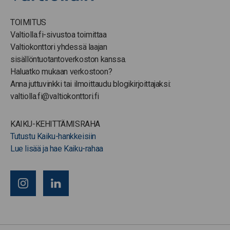
TOIMITUS
Valtiolla.fi-sivustoa toimittaa
Valtiokonttori yhdessä laajan
sisällöntuotantoverkoston kanssa.
Haluatko mukaan verkostoon?
Anna juttuvinkki tai ilmoittaudu blogikirjoittajaksi:
valtiolla.fi@valtiokonttori.fi
KAIKU-KEHITTÄMISRAHA
Tutustu Kaiku-hankkeisiin
Lue lisää ja hae Kaiku-rahaa