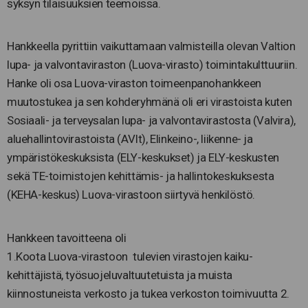
syksyn tilaisuuksien teemoissa.
Hankkeella pyrittiin vaikuttamaan valmisteilla olevan Valtion
lupa- ja valvontaviraston (Luova-virasto) toimintakulttuuriin.
Hanke oli osa Luova-viraston toimeenpanohankkeen
muutostukea ja sen kohderyhmänä oli eri virastoista kuten
Sosiaali- ja terveysalan lupa- ja valvontavirastosta (Valvira),
aluehallintovirastoista (AVIt), Elinkeino-, liikenne- ja
ympäristökeskuksista (ELY-keskukset) ja ELY-keskusten
sekä TE-toimistojen kehittämis- ja hallintokeskuksesta
(KEHA-keskus) Luova-virastoon siirtyvä henkilöstö.
Hankkeen tavoitteena oli
1.Koota Luova-virastoon tulevien virastojen kaiku-
kehittäjistä, työsuojeluvaltuutetuista ja muista
kiinnostuneista verkosto ja tukea verkoston toimivuutta 2.