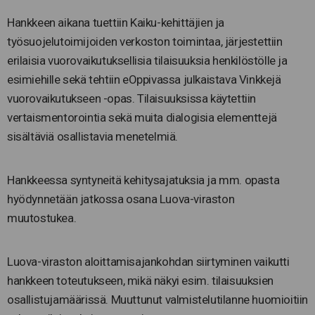
Hankkeen aikana tuettiin Kaiku-kehittäjien ja
työsuojelutoimijoiden verkoston toimintaa, järjestettiin
erilaisia vuorovaikutuksellisia tilaisuuksia henkilöstölle ja
esimiehille sekä tehtiin eOppivassa julkaistava Vinkkejä
vuorovaikutukseen -opas. Tilaisuuksissa käytettiin
vertaismentorointia sekä muita dialogisia elementtejä
sisältäviä osallistavia menetelmiä.
Hankkeessa syntyneitä kehitysajatuksia ja mm. opasta
hyödynnetään jatkossa osana Luova-viraston
muutostukea.
Luova-viraston aloittamisajankohdan siirtyminen vaikutti
hankkeen toteutukseen, mikä näkyi esim. tilaisuuksien
osallistujamäärissä. Muuttunut valmistelutilanne huomioitiin