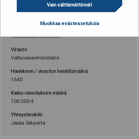
Vain välttämättömät
Hanke alkaa / päättyy
1.9.2017 - 30.11.2018
Muokkaa evästeasetuksia
Hallinnonala
Valtiovarainministeriö
Virasto
Valtiovarainministeriö
Hankkeen / viraston henkilömäärä
1640
Kaiku-rahoituksen määrä
100 000 €
Yhteyshenkilö
Jaska Siikavirta