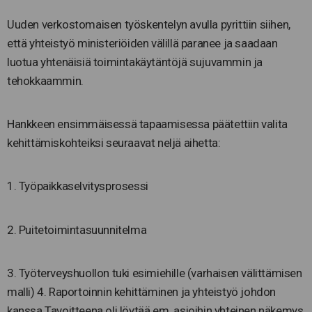
Uuden verkostomaisen työskentelyn avulla pyrittiin siihen,
että yhteistyö ministeriöiden välillä paranee ja saadaan
luotua yhtenäisiä toimintakäytäntöjä sujuvammin ja
tehokkaammin.
Hankkeen ensimmäisessä tapaamisessa päätettiin valita
kehittämiskohteiksi seuraavat neljä aihetta:
1. Työpaikkaselvitysprosessi
2. Puitetoimintasuunnitelma
3. Työterveyshuollon tuki esimiehille (varhaisen välittämisen
malli) 4. Raportoinnin kehittäminen ja yhteistyö johdon
kanssa Tavoitteena oli löytää em. asioihin yhteinen näkemys