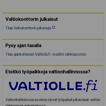
Valtiokonttorin julkaisut
Tilaa Valtiokonttorin julkaisuja
Pysy ajan tasalla
Tilaa ajankohtaiset Valtiolla.fi -sisällöt sähköpostiisi
Etsitkö työpaikkoja valtion­hal­lin­nossa?
Valtionhallinnossa avoinna olevat työpaikat julkaistaan valtion
yhteisessä urapalvelussa.