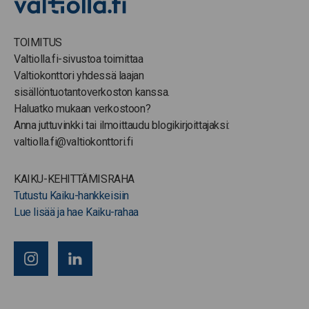
TOIMITUS
Valtiolla.fi-sivustoa toimittaa
Valtiokonttori yhdessä laajan
sisällöntuotantoverkoston kanssa.
Haluatko mukaan verkostoon?
Anna juttuvinkki tai ilmoittaudu blogikirjoittajaksi:
valtiolla.fi@valtiokonttori.fi
KAIKU-KEHITTÄMISRAHA
Tutustu Kaiku-hankkeisiin
Lue lisää ja hae Kaiku-rahaa