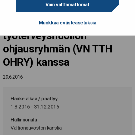
Vain välttämättömät
työskenetelyn menelmällä
yhdessä valtioneuvoston
Muokkaa evästeasetuksia
työterveyshuollon
ohjausryhmän (VN TTH
OHRY) kanssa
29.6.2016
Hanke alkaa / päättyy
1.3.2016 - 31.12.2016
Hallinnonala
Valtioneuvoston kanslia