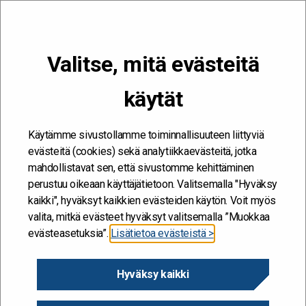
VALIKKO
Valitse, mitä evästeitä
Kehitän ja kehityn #töissäSuomelle
käytät
Etusivu
/
Hankkeet
/
Valtioneuvoston työterveyshuollon käytäntöjen
yhtenäistäminen verkostomaisen työskenetelyn menelmällä yhdessä
valtioneuvoston työterveyshuollon ohjausryhmän (VN TTH OHRY)
Käytämme sivustollamme toiminnallisuuteen liittyviä
kanssa
evästeitä (cookies) sekä analytiikkaevästeitä, jotka
mahdollistavat sen, että sivustomme kehittäminen
Valtioneuvoston
perustuu oikeaan käyttäjätietoon. Valitsemalla "Hyväksy
työterveyshuollon
kaikki", hyväksyt kaikkien evästeiden käytön. Voit myös
valita, mitkä evästeet hyväksyt valitsemalla ”Muokkaa
käytäntöjen
evästeasetuksia”.
Lisätietoa evästeistä >
yhtenäistäminen
Hyväksy kaikki
verkostomaisen