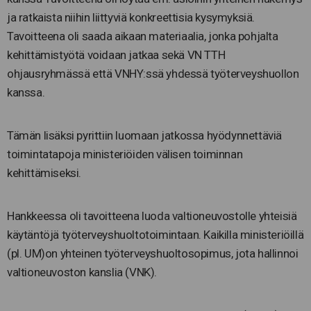
ja ratkaista niihin liittyviä konkreettisia kysymyksiä.
Tavoitteena oli saada aikaan materiaalia, jonka pohjalta
kehittämistyötä voidaan jatkaa sekä VN TTH
ohjausryhmässä että VNHY:ssä yhdessä työterveyshuollon
kanssa.
Tämän lisäksi pyrittiin luomaan jatkossa hyödynnettäviä
toimintatapoja ministeriöiden välisen toiminnan
kehittämiseksi.
Hankkeessa oli tavoitteena luoda valtioneuvostolle yhteisiä
käytäntöjä työterveyshuoltotoimintaan. Kaikilla ministeriöillä
(pl. UM)on yhteinen työterveyshuoltosopimus, jota hallinnoi
valtioneuvoston kanslia (VNK).