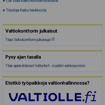
➤
Lue lisää Kaiku-kehittämisrahasta
➤
Tilastoja Kaiku-hankkeista
Valtiokonttorin julkaisut
Tilaa Valtiokonttorin julkaisuja
Pysy ajan tasalla
Tilaa ajankohtaiset Valtiolla.fi -sisällöt sähköpostiisi
Etsitkö työpaikkoja valtion­hal­lin­nossa?