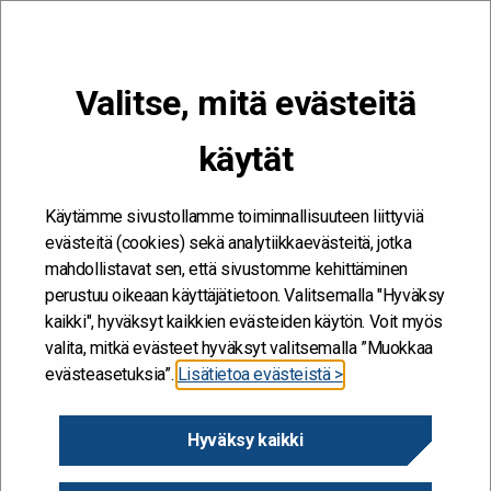
VALIKKO
Valitse, mitä evästeitä
Kehitän ja kehityn #töissäSuomelle
käytät
Etusivu
/
Hankkeet
/
Osaamisen kehittäminen
Tutkimusinfrastruktuuripalvelut -yksikössä
Käytämme sivustollamme toiminnallisuuteen liittyviä
Osaamisen kehittäminen
evästeitä (cookies) sekä analytiikkaevästeitä, jotka
mahdollistavat sen, että sivustomme kehittäminen
Tutkimusinfrastruktuuripal
perustuu oikeaan käyttäjätietoon. Valitsemalla "Hyväksy
velut -yksikössä
kaikki", hyväksyt kaikkien evästeiden käytön. Voit myös
valita, mitkä evästeet hyväksyt valitsemalla ”Muokkaa
evästeasetuksia”.
Lisätietoa evästeistä >
20.6.2018
Hyväksy kaikki
Hanke alkaa / päättyy