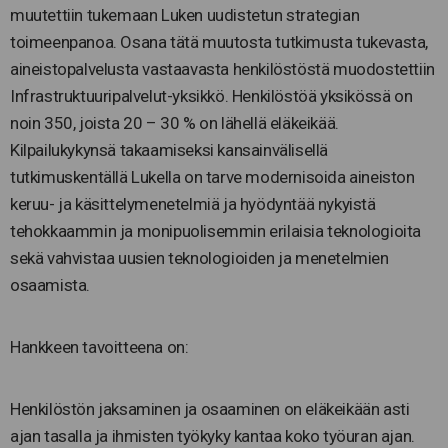
muutettiin tukemaan Luken uudistetun strategian
toimeenpanoa. Osana tätä muutosta tutkimusta tukevasta,
aineistopalvelusta vastaavasta henkilöstöstä muodostettiin
Infrastruktuuripalvelut-yksikkö. Henkilöstöä yksikössä on
noin 350, joista 20 – 30 % on lähellä eläkeikää.
Kilpailukykynsä takaamiseksi kansainvälisellä
tutkimuskentällä Lukella on tarve modernisoida aineiston
keruu- ja käsittelymenetelmiä ja hyödyntää nykyistä
tehokkaammin ja monipuolisemmin erilaisia teknologioita
sekä vahvistaa uusien teknologioiden ja menetelmien
osaamista.
Hankkeen tavoitteena on:
Henkilöstön jaksaminen ja osaaminen on eläkeikään asti
ajan tasalla ja ihmisten työkyky kantaa koko työuran ajan.