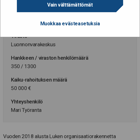
1.4.2018 - 30.11.2019
Vain välttämättömät
Hallinnonala
Maa- ja metsätalousministeriö
Muokkaa evästeasetuksia
Virasto
Luonnonvarakeskus
Hankkeen / viraston henkilömäärä
350 / 1300
Kaiku-rahoituksen määrä
50 000 €
Yhteyshenkilö
Mari Työranta
Vuoden 2018 alusta Luken organisaatiorakennetta