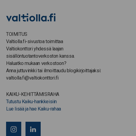
TOIMITUS
Valtiolla.fi-sivustoa toimittaa
Valtiokonttori yhdessä laajan
sisällöntuotantoverkoston kanssa.
Haluatko mukaan verkostoon?
Anna juttuvinkki tai ilmoittaudu blogikirjoittajaksi:
valtiolla.fi@valtiokonttori.fi
KAIKU-KEHITTÄMISRAHA
Tutustu Kaiku-hankkeisiin
Lue lisää ja hae Kaiku-rahaa