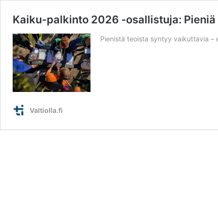
Kaiku-palkinto 2026 -osallistuja: Pieniä
Pienistä teoista syntyy vaikuttavia – 
Valtiolla.fi